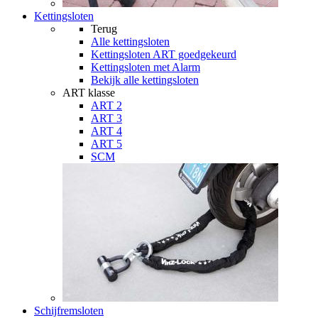
Kettingsloten
Terug
Alle
kettingsloten
Kettingsloten ART goedgekeurd
Kettingsloten met Alarm
Bekijk alle kettingsloten
ART klasse
ART 2
ART 3
ART 4
ART 5
SCM
Schijfremsloten