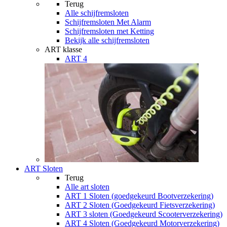
Terug
Alle
schijfremsloten
Schijfremsloten Met Alarm
Schijfremsloten met Ketting
Bekijk alle schijfremsloten
ART klasse
ART 4
ART Sloten
Terug
Alle
art sloten
ART 1 Sloten (goedgekeurd Bootverzekering)
ART 2 Sloten (Goedgekeurd Fietsverzekering)
ART 3 sloten (Goedgekeurd Scooterverzekering)
ART 4 Sloten (Goedgekeurd Motorverzekering)