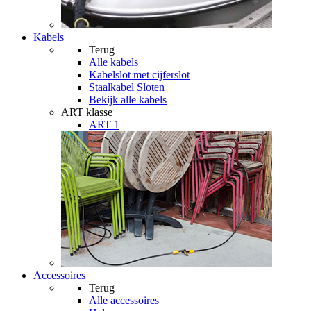
Kabels
Terug
Alle
kabels
Kabelslot met cijferslot
Staalkabel Sloten
Bekijk alle kabels
ART klasse
ART 1
Accessoires
Terug
Alle
accessoires