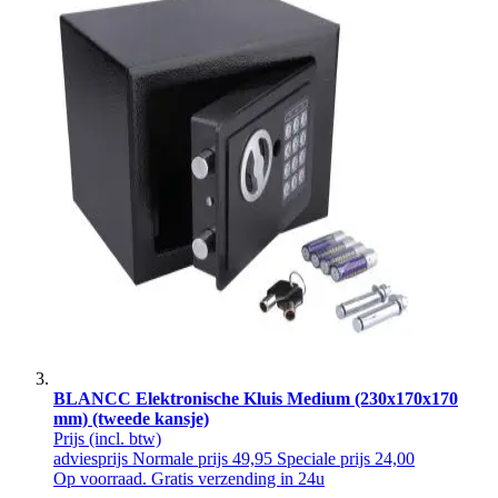
BLANCC Elektronische Kluis Medium (230x170x170
mm) (tweede kansje)
Prijs
(incl. btw)
adviesprijs
Normale prijs
49,95
Speciale prijs
24,00
Op voorraad. Gratis verzending in 24u