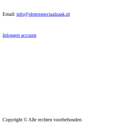
Email:
info@slotenspeciaalzaak.nl
Inloggen account
Copyright ©
Alle rechten voorbehouden