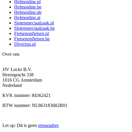
Helmonline.nl
Helmonline.be
Helmonline.de
Helmonline.at
Slotenspeciaalzaak.nl
Slotenspeciaalzaak.be
Fietsenopfietsen.nl
Fietsenopfietsen.be
Diverzus.nl
Over ons
JJV Locks B.V.
Herengracht 338
1016 CG Amsterdam
Nederland
KVK nummer: 84362421
BTW nummer: NL863183682B01
Let op: Dit is geen
retouradres