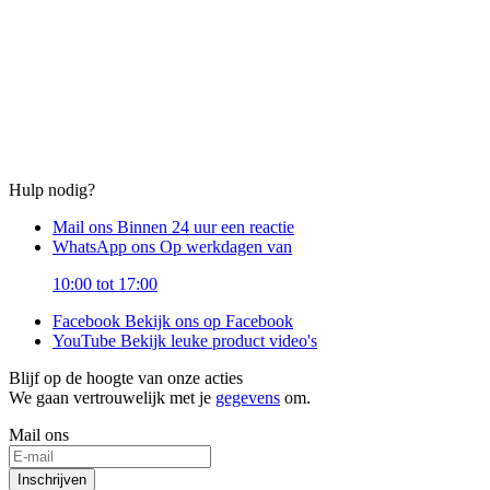
Hulp nodig?
Mail ons
Binnen 24 uur een reactie
WhatsApp ons
Op werkdagen van
10:00 tot 17:00
Facebook
Bekijk ons op Facebook
YouTube
Bekijk leuke product video's
Blijf op de hoogte van onze acties
We gaan vertrouwelijk met je
gegevens
om.
Mail ons
Inschrijven