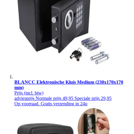
BLANCC Elektronische Kluis Medium (230x170x170
mm)
Prijs
(incl. btw)
adviesprijs
Normale prijs
49,95
Speciale prijs
29,95
Op voorraad. Gratis verzending in 24u