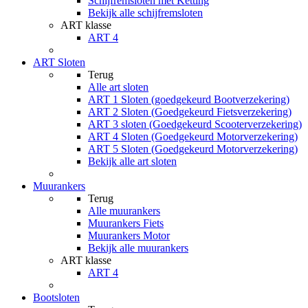
Schijfremsloten met Ketting
Bekijk alle schijfremsloten
ART klasse
ART 4
ART Sloten
Terug
Alle
art sloten
ART 1 Sloten (goedgekeurd Bootverzekering)
ART 2 Sloten (Goedgekeurd Fietsverzekering)
ART 3 sloten (Goedgekeurd Scooterverzekering)
ART 4 Sloten (Goedgekeurd Motorverzekering)
ART 5 Sloten (Goedgekeurd Motorverzekering)
Bekijk alle art sloten
Muurankers
Terug
Alle
muurankers
Muurankers Fiets
Muurankers Motor
Bekijk alle muurankers
ART klasse
ART 4
Bootsloten