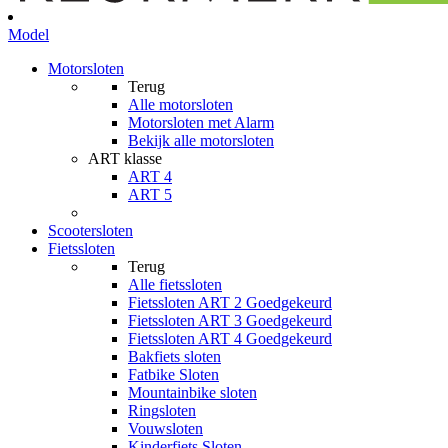
Model
Motorsloten
Terug
Alle
motorsloten
Motorsloten met Alarm
Bekijk alle motorsloten
ART klasse
ART 4
ART 5
Scootersloten
Fietssloten
Terug
Alle
fietssloten
Fietssloten ART 2 Goedgekeurd
Fietssloten ART 3 Goedgekeurd
Fietssloten ART 4 Goedgekeurd
Bakfiets sloten
Fatbike Sloten
Mountainbike sloten
Ringsloten
Vouwsloten
Kinderfiets Sloten