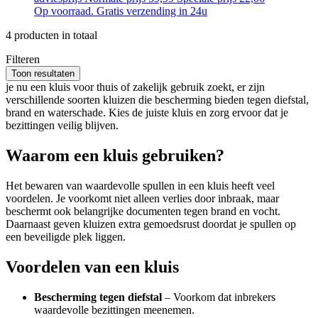
Op voorraad. Gratis verzending in 24u
4
producten in totaal
Filteren
Toon
resultaten
je nu een kluis voor thuis of zakelijk gebruik zoekt, er zijn
verschillende soorten kluizen die bescherming bieden tegen diefstal,
brand en waterschade. Kies de juiste kluis en zorg ervoor dat je
bezittingen veilig blijven.
Waarom een kluis gebruiken?
Het bewaren van waardevolle spullen in een kluis heeft veel
voordelen. Je voorkomt niet alleen verlies door inbraak, maar
beschermt ook belangrijke documenten tegen brand en vocht.
Daarnaast geven kluizen extra gemoedsrust doordat je spullen op
een beveiligde plek liggen.
Voordelen van een kluis
Bescherming tegen diefstal
– Voorkom dat inbrekers
waardevolle bezittingen meenemen.