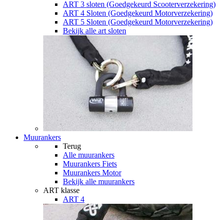
ART 3 sloten (Goedgekeurd Scooterverzekering)
ART 4 Sloten (Goedgekeurd Motorverzekering)
ART 5 Sloten (Goedgekeurd Motorverzekering)
Bekijk alle art sloten
Muurankers
Terug
Alle
muurankers
Muurankers Fiets
Muurankers Motor
Bekijk alle muurankers
ART klasse
ART 4