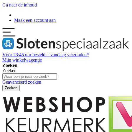
Ga naar de inhoud
Maak een account aan
Vóór
23:45
uur besteld = vandaag verzonden*
Mijn winkelwagentje
Zoeken
Zoeken
Geavanceerd zoeken
Zoeken