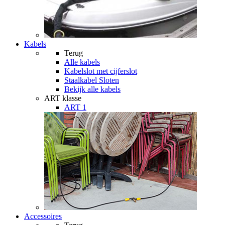
Kabels
Terug
Alle
kabels
Kabelslot met cijferslot
Staalkabel Sloten
Bekijk alle kabels
ART klasse
ART 1
Accessoires