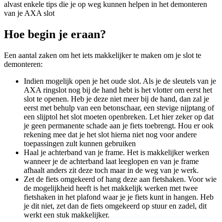
alvast enkele tips die je op weg kunnen helpen in het demonteren
van je AXA slot
Hoe begin je eraan?
Een aantal zaken om het iets makkelijker te maken om je slot te
demonteren:
Indien mogelijk open je het oude slot. Als je de sleutels van je
AXA ringslot nog bij de hand hebt is het vlotter om eerst het
slot te openen. Heb je deze niet meer bij de hand, dan zal je
eerst met behulp van een betonschaar, een stevige nijptang of
een slijptol het slot moeten openbreken. Let hier zeker op dat
je geen permanente schade aan je fiets toebrengt. Hou er ook
rekening mee dat je het slot hierna niet nog voor andere
toepassingen zult kunnen gebruiken
Haal je achterband van je frame. Het is makkelijker werken
wanneer je de achterband laat leeglopen en van je frame
afhaalt anders zit deze toch maar in de weg van je werk.
Zet de fiets omgekeerd of hang deze aan fietshaken. Voor wie
de mogelijkheid heeft is het makkelijk werken met twee
fietshaken in het plafond waar je je fiets kunt in hangen. Heb
je dit niet, zet dan de fiets omgekeerd op stuur en zadel, dit
werkt een stuk makkelijker.