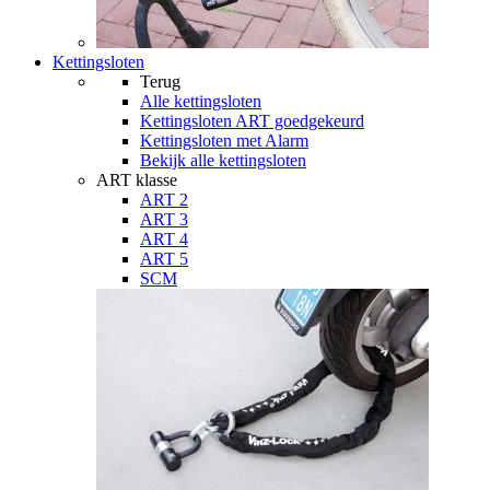
Kettingsloten
Terug
Alle
kettingsloten
Kettingsloten ART goedgekeurd
Kettingsloten met Alarm
Bekijk alle kettingsloten
ART klasse
ART 2
ART 3
ART 4
ART 5
SCM