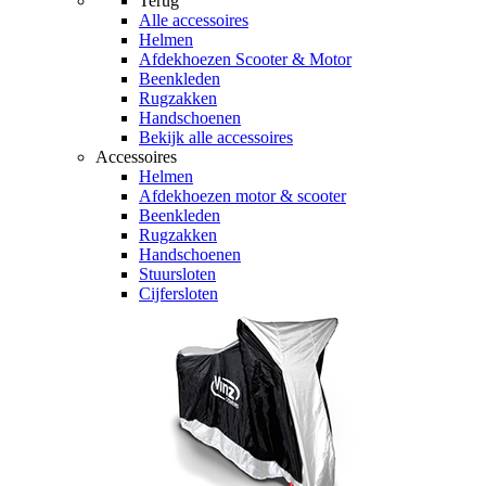
Terug
Alle
accessoires
Helmen
Afdekhoezen Scooter & Motor
Beenkleden
Rugzakken
Handschoenen
Bekijk alle accessoires
Accessoires
Helmen
Afdekhoezen motor & scooter
Beenkleden
Rugzakken
Handschoenen
Stuursloten
Cijfersloten