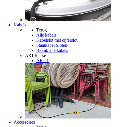
Kabels
Terug
Alle
kabels
Kabelslot met cijferslot
Staalkabel Sloten
Bekijk alle kabels
ART klasse
ART 1
Accessoires