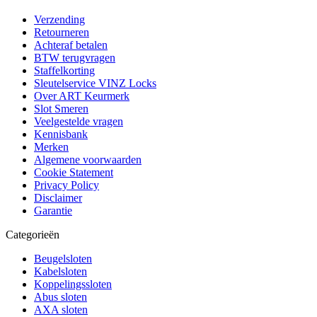
Verzending
Retourneren
Achteraf betalen
BTW terugvragen
Staffelkorting
Sleutelservice VINZ Locks
Over ART Keurmerk
Slot Smeren
Veelgestelde vragen
Kennisbank
Merken
Algemene voorwaarden
Cookie Statement
Privacy Policy
Disclaimer
Garantie
Categorieën
Beugelsloten
Kabelsloten
Koppelingssloten
Abus sloten
AXA sloten