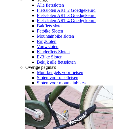
Alle
fietssloten
Fietssloten ART 2 Goedgekeurd
Fietssloten ART 3 Goedgekeurd
Fietssloten ART 4 Goedgekeurd
Bakfiets sloten
Fatbike Sloten
Mountainbike sloten
Ringsloten
Vouwsloten
Kinderfiets Sloten
E-Bike Sloten
Bekijk alle fietssloten
Overige pagina's
Muurbeugels voor fietsen
Sloten voor racefietsen
Sloten voor mountainbikes