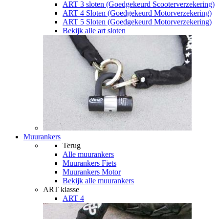
ART 3 sloten (Goedgekeurd Scooterverzekering)
ART 4 Sloten (Goedgekeurd Motorverzekering)
ART 5 Sloten (Goedgekeurd Motorverzekering)
Bekijk alle art sloten
Muurankers
Terug
Alle
muurankers
Muurankers Fiets
Muurankers Motor
Bekijk alle muurankers
ART klasse
ART 4