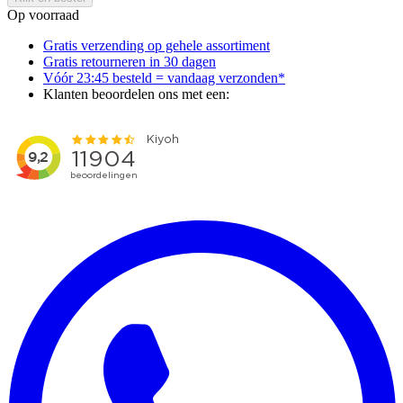
Op voorraad
Gratis verzending op gehele assortiment
Gratis retourneren in 30 dagen
Vóór 23:45 besteld = vandaag verzonden*
Klanten beoordelen ons met een: