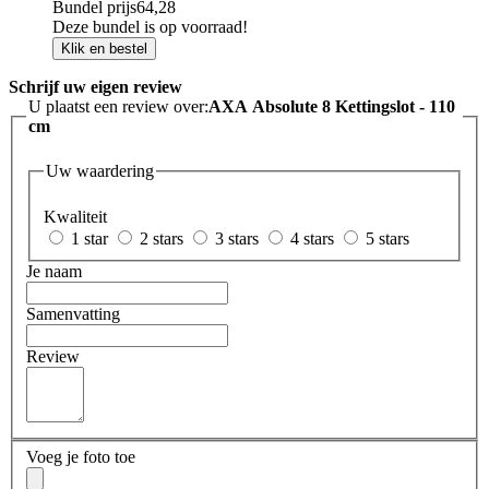
Bundel prijs
64,28
Deze bundel is op voorraad!
Klik en bestel
Schrijf uw eigen review
U plaatst een review over:
AXA Absolute 8 Kettingslot - 110
cm
Uw waardering
Kwaliteit
1 star
2 stars
3 stars
4 stars
5 stars
Je naam
Samenvatting
Review
Voeg je foto toe