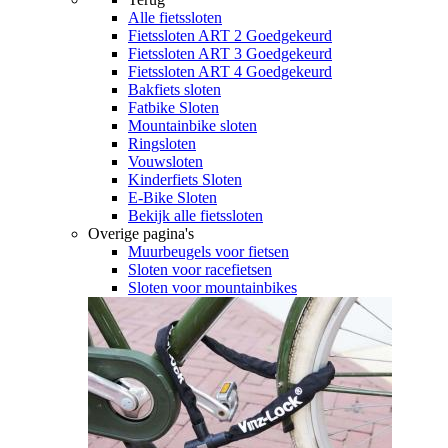
Alle
fietssloten
Fietssloten ART 2 Goedgekeurd
Fietssloten ART 3 Goedgekeurd
Fietssloten ART 4 Goedgekeurd
Bakfiets sloten
Fatbike Sloten
Mountainbike sloten
Ringsloten
Vouwsloten
Kinderfiets Sloten
E-Bike Sloten
Bekijk alle fietssloten
Overige pagina's
Muurbeugels voor fietsen
Sloten voor racefietsen
Sloten voor mountainbikes