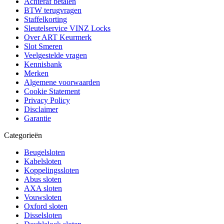
Achteraf betalen
BTW terugvragen
Staffelkorting
Sleutelservice VINZ Locks
Over ART Keurmerk
Slot Smeren
Veelgestelde vragen
Kennisbank
Merken
Algemene voorwaarden
Cookie Statement
Privacy Policy
Disclaimer
Garantie
Categorieën
Beugelsloten
Kabelsloten
Koppelingssloten
Abus sloten
AXA sloten
Vouwsloten
Oxford sloten
Disselsloten