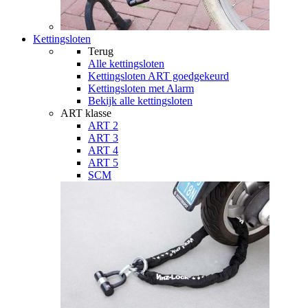
Kettingsloten
Terug
Alle
kettingsloten
Kettingsloten ART goedgekeurd
Kettingsloten met Alarm
Bekijk alle kettingsloten
ART klasse
ART 2
ART 3
ART 4
ART 5
SCM