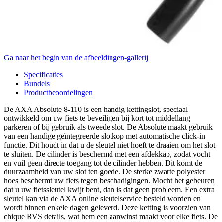
Ga naar het begin van de afbeeldingen-gallerij
Specificaties
Bundels
Productbeoordelingen
De AXA Absolute 8-110 is een handig kettingslot, speciaal
ontwikkeld om uw fiets te beveiligen bij kort tot middellang
parkeren of bij gebruik als tweede slot. De Absolute maakt gebruik
van een handige geïntegreerde slotkop met automatische click-in
functie. Dit houdt in dat u de sleutel niet hoeft te draaien om het slot
te sluiten. De cilinder is beschermd met een afdekkap, zodat vocht
en vuil geen directe toegang tot de cilinder hebben. Dit komt de
duurzaamheid van uw slot ten goede. De sterke zwarte polyester
hoes beschermt uw fiets tegen beschadigingen. Mocht het gebeuren
dat u uw fietssleutel kwijt bent, dan is dat geen probleem. Een extra
sleutel kan via de AXA online sleutelservice besteld worden en
wordt binnen enkele dagen geleverd. Deze ketting is voorzien van
chique RVS details, wat hem een aanwinst maakt voor elke fiets. De