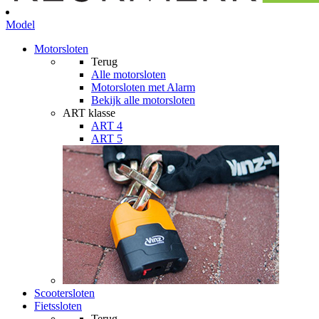
Model
Motorsloten
Terug
Alle
motorsloten
Motorsloten met Alarm
Bekijk alle motorsloten
ART klasse
ART 4
ART 5
Scootersloten
Fietssloten
Terug