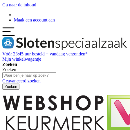
Ga naar de inhoud
Maak een account aan
Vóór
23:45
uur besteld = vandaag verzonden*
Mijn winkelwagentje
Zoeken
Zoeken
Geavanceerd zoeken
Zoeken