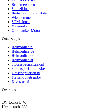
Doublelock sloten
Brommersloten
Sleutelkluis
Buitenboordmotorsloten
Wielklemmen
SCM sloten
Vloeranker
Grondanker Motor
Onze shops
Helmonline.nl
Helmonline.be
Helmonline.de
Helmonline.at
Slotenspeciaalzaak.nl
Slotenspeciaalzaak.be
Fietsenopfietsen.nl
Fietsenopfietsen.be
Diverzus.nl
Over ons
JJV Locks B.V.
Herengracht 338