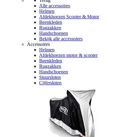
Terug
Alle
accessoires
Helmen
Afdekhoezen Scooter & Motor
Beenkleden
Rugzakken
Handschoenen
Bekijk alle accessoires
Accessoires
Helmen
Afdekhoezen motor & scooter
Beenkleden
Rugzakken
Handschoenen
Stuursloten
Cijfersloten