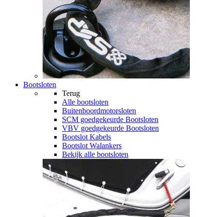
Bootsloten
Terug
Alle
bootsloten
Buitenboordmotorsloten
SCM goedgekeurde Bootsloten
VBV goedgekeurde Bootsloten
Bootslot Kabels
Bootslot Walankers
Bekijk alle bootsloten