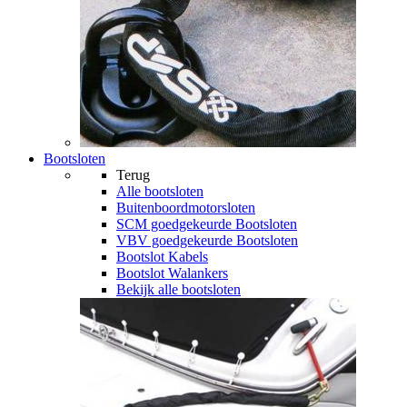
Bootsloten
Terug
Alle
bootsloten
Buitenboordmotorsloten
SCM goedgekeurde Bootsloten
VBV goedgekeurde Bootsloten
Bootslot Kabels
Bootslot Walankers
Bekijk alle bootsloten