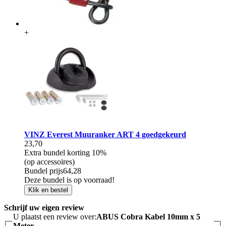
+
VINZ Everest Muuranker ART 4 goedgekeurd
23,70
Extra bundel korting
10%
(op accessoires)
Bundel prijs
64,28
Deze bundel is op voorraad!
Klik en bestel
Schrijf uw eigen review
U plaatst een review over:
ABUS Cobra Kabel 10mm x 5
Meter