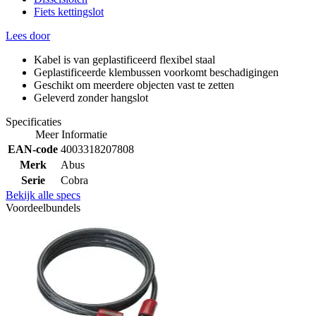
Fiets kettingslot
Lees door
Kabel is van geplastificeerd flexibel staal
Geplastificeerde klembussen voorkomt beschadigingen
Geschikt om meerdere objecten vast te zetten
Geleverd zonder hangslot
Specificaties
Meer Informatie
EAN-code
4003318207808
Merk
Abus
Serie
Cobra
Bekijk alle specs
Voordeelbundels