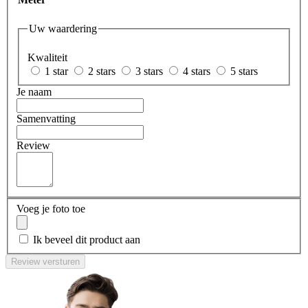
Uw waardering
Kwaliteit
1 star
2 stars
3 stars
4 stars
5 stars
Je naam
Samenvatting
Review
Voeg je foto toe
Ik beveel dit product aan
Review versturen