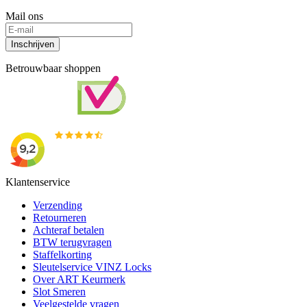
Mail ons
Inschrijven
Betrouwbaar shoppen
Klantenservice
Verzending
Retourneren
Achteraf betalen
BTW terugvragen
Staffelkorting
Sleutelservice VINZ Locks
Over ART Keurmerk
Slot Smeren
Veelgestelde vragen