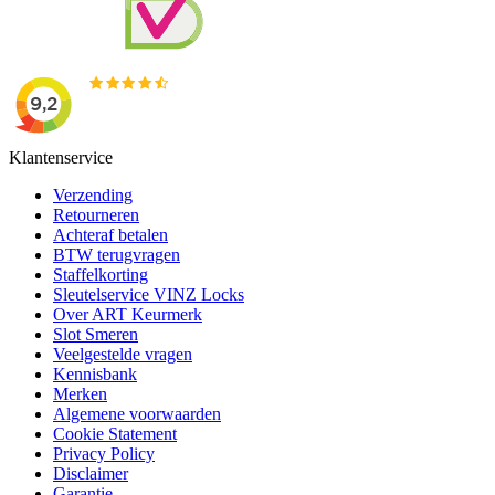
Klantenservice
Verzending
Retourneren
Achteraf betalen
BTW terugvragen
Staffelkorting
Sleutelservice VINZ Locks
Over ART Keurmerk
Slot Smeren
Veelgestelde vragen
Kennisbank
Merken
Algemene voorwaarden
Cookie Statement
Privacy Policy
Disclaimer
Garantie