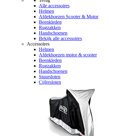
Terug
Alle
accessoires
Helmen
Afdekhoezen Scooter & Motor
Beenkleden
Rugzakken
Handschoenen
Bekijk alle accessoires
Accessoires
Helmen
Afdekhoezen motor & scooter
Beenkleden
Rugzakken
Handschoenen
Stuursloten
Cijfersloten