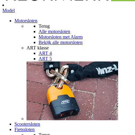
Model
Motorsloten
Terug
Alle
motorsloten
Motorsloten met Alarm
Bekijk alle motorsloten
ART klasse
ART 4
ART 5
Scootersloten
Fietssloten
Terug