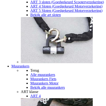
ART 3 sloten (Goedgekeurd Scooterverzekering)
ART 4 Sloten (Goedgekeurd Motorverzekering)
ART 5 Sloten (Goedgekeurd Motorverzekering)
Bekijk alle art sloten
Muurankers
Terug
Alle
muurankers
Muurankers Fiets
Muurankers Motor
Bekijk alle muurankers
ART klasse
ART 4