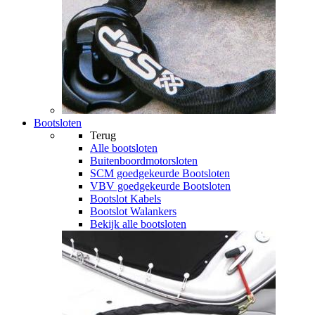
Bootsloten
Terug
Alle
bootsloten
Buitenboordmotorsloten
SCM goedgekeurde Bootsloten
VBV goedgekeurde Bootsloten
Bootslot Kabels
Bootslot Walankers
Bekijk alle bootsloten