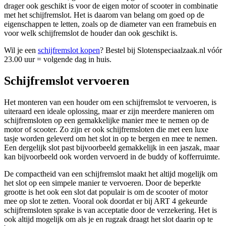
drager ook geschikt is voor de eigen motor of scooter in combinatie
met het schijfremslot. Het is daarom van belang om goed op de
eigenschappen te letten, zoals op de diameter van een framebuis en
voor welk schijfremslot de houder dan ook geschikt is.
Wil je een
schijfremslot kopen
? Bestel bij Slotenspeciaalzaak.nl vóór
23.00 uur = volgende dag in huis.
Schijfremslot vervoeren
Het monteren van een houder om een schijfremslot te vervoeren, is
uiteraard een ideale oplossing, maar er zijn meerdere manieren om
schijfremsloten op een gemakkelijke manier mee te nemen op de
motor of scooter. Zo zijn er ook schijfremsloten die met een luxe
tasje worden geleverd om het slot in op te bergen en mee te nemen.
Een dergelijk slot past bijvoorbeeld gemakkelijk in een jaszak, maar
kan bijvoorbeeld ook worden vervoerd in de buddy of kofferruimte.
De compactheid van een schijfremslot maakt het altijd mogelijk om
het slot op een simpele manier te vervoeren. Door de beperkte
grootte is het ook een slot dat populair is om de scooter of motor
mee op slot te zetten. Vooral ook doordat er bij ART 4 gekeurde
schijfremsloten sprake is van acceptatie door de verzekering. Het is
ook altijd mogelijk om als je en rugzak draagt het slot daarin op te