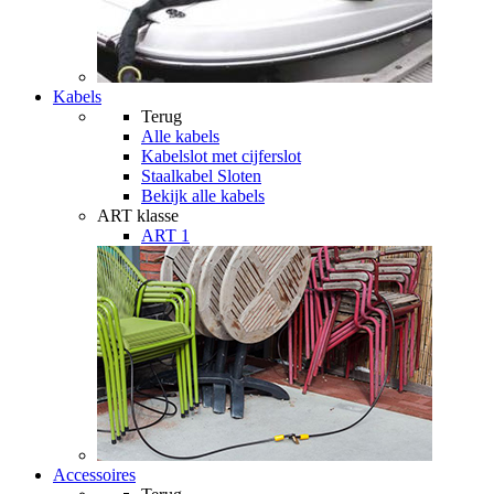
Kabels
Terug
Alle
kabels
Kabelslot met cijferslot
Staalkabel Sloten
Bekijk alle kabels
ART klasse
ART 1
Accessoires