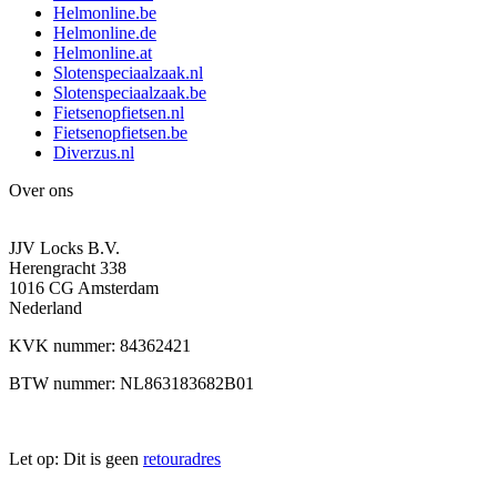
Helmonline.be
Helmonline.de
Helmonline.at
Slotenspeciaalzaak.nl
Slotenspeciaalzaak.be
Fietsenopfietsen.nl
Fietsenopfietsen.be
Diverzus.nl
Over ons
JJV Locks B.V.
Herengracht 338
1016 CG Amsterdam
Nederland
KVK nummer: 84362421
BTW nummer: NL863183682B01
Let op: Dit is geen
retouradres