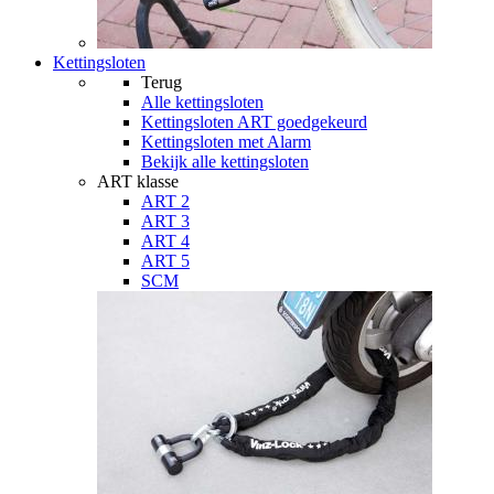
Kettingsloten
Terug
Alle
kettingsloten
Kettingsloten ART goedgekeurd
Kettingsloten met Alarm
Bekijk alle kettingsloten
ART klasse
ART 2
ART 3
ART 4
ART 5
SCM