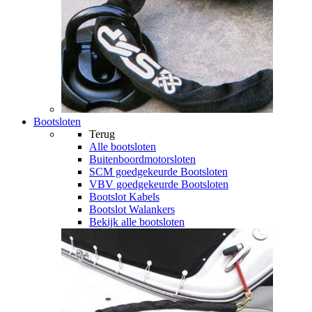
Bootsloten
Terug
Alle
bootsloten
Buitenboordmotorsloten
SCM goedgekeurde Bootsloten
VBV goedgekeurde Bootsloten
Bootslot Kabels
Bootslot Walankers
Bekijk alle bootsloten