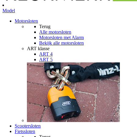
Model
Motorsloten
Terug
Alle
motorsloten
Motorsloten met Alarm
Bekijk alle motorsloten
ART klasse
ART 4
ART 5
Scootersloten
Fietssloten
Terug