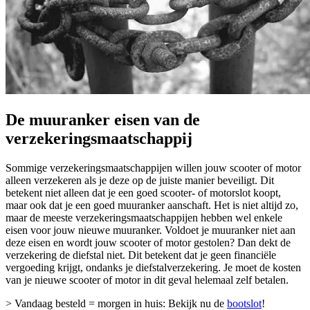
De muuranker eisen van de
verzekeringsmaatschappij
Sommige verzekeringsmaatschappijen willen jouw scooter of motor
alleen verzekeren als je deze op de juiste manier beveiligt. Dit
betekent niet alleen dat je een goed scooter- of motorslot koopt,
maar ook dat je een goed muuranker aanschaft. Het is niet altijd zo,
maar de meeste verzekeringsmaatschappijen hebben wel enkele
eisen voor jouw nieuwe muuranker. Voldoet je muuranker niet aan
deze eisen en wordt jouw scooter of motor gestolen? Dan dekt de
verzekering de diefstal niet. Dit betekent dat je geen financiële
vergoeding krijgt, ondanks je diefstalverzekering. Je moet de kosten
van je nieuwe scooter of motor in dit geval helemaal zelf betalen.
> Vandaag besteld = morgen in huis: Bekijk nu de
bootslot
!