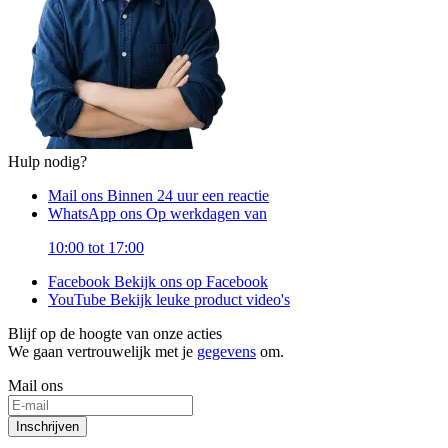
Hulp nodig?
Mail ons
Binnen 24 uur een reactie
WhatsApp ons
Op werkdagen van
10:00 tot 17:00
Facebook
Bekijk ons op Facebook
YouTube
Bekijk leuke product video's
Blijf op de hoogte van onze acties
We gaan vertrouwelijk met je
gegevens
om.
Mail ons
Inschrijven