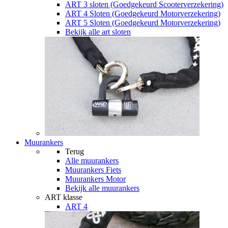
ART 3 sloten (Goedgekeurd Scooterverzekering)
ART 4 Sloten (Goedgekeurd Motorverzekering)
ART 5 Sloten (Goedgekeurd Motorverzekering)
Bekijk alle art sloten
Muurankers
Terug
Alle
muurankers
Muurankers Fiets
Muurankers Motor
Bekijk alle muurankers
ART klasse
ART 4