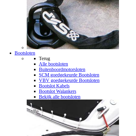
Bootsloten
Terug
Alle
bootsloten
Buitenboordmotorsloten
SCM goedgekeurde Bootsloten
VBV goedgekeurde Bootsloten
Bootslot Kabels
Bootslot Walankers
Bekijk alle bootsloten