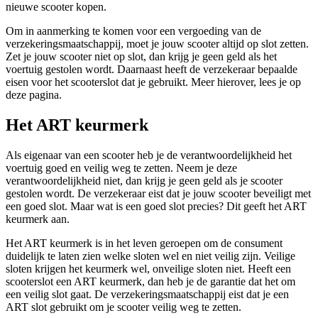
nieuwe scooter kopen.
Om in aanmerking te komen voor een vergoeding van de
verzekeringsmaatschappij, moet je jouw scooter altijd op slot zetten.
Zet je jouw scooter niet op slot, dan krijg je geen geld als het
voertuig gestolen wordt. Daarnaast heeft de verzekeraar bepaalde
eisen voor het scooterslot dat je gebruikt. Meer hierover, lees je op
deze pagina.
Het ART keurmerk
Als eigenaar van een scooter heb je de verantwoordelijkheid het
voertuig goed en veilig weg te zetten. Neem je deze
verantwoordelijkheid niet, dan krijg je geen geld als je scooter
gestolen wordt. De verzekeraar eist dat je jouw scooter beveiligt met
een goed slot. Maar wat is een goed slot precies? Dit geeft het ART
keurmerk aan.
Het ART keurmerk is in het leven geroepen om de consument
duidelijk te laten zien welke sloten wel en niet veilig zijn. Veilige
sloten krijgen het keurmerk wel, onveilige sloten niet. Heeft een
scooterslot een ART keurmerk, dan heb je de garantie dat het om
een veilig slot gaat. De verzekeringsmaatschappij eist dat je een
ART slot gebruikt om je scooter veilig weg te zetten.