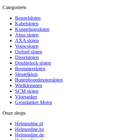
Categorieën
Beugelsloten
Kabelsloten
Koppelingssloten
Abus sloten
AXA sloten
Vouwsloten
Oxford sloten
Disselsloten
Doublelock sloten
Brommersloten
Sleutelkluis
Buitenboordmotorsloten
Wielklemmen
SCM sloten
Vloeranker
Grondanker Motor
Onze shops
Helmonline.nl
Helmonline.be
Helmonline.de