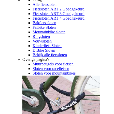
Alle
fietssloten
Fietssloten ART 2 Goedgekeurd
Fietssloten ART 3 Goedgekeurd
Fietssloten ART 4 Goedgekeurd
Bakfiets sloten
Fatbike Sloten
Mountainbike sloten
Ringsloten
Vouwsloten
Kinderfiets Sloten
E-Bike Sloten
Bekijk alle fietssloten
Overige pagina's
Muurbeugels voor fietsen
Sloten voor racefietsen
Sloten voor mountainbikes