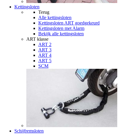
Kettingsloten
Terug
Alle
kettingsloten
Kettingsloten ART goedgekeurd
Kettingsloten met Alarm
Bekijk alle kettingsloten
ART klasse
ART 2
ART 3
ART 4
ART 5
SCM
Schijfremsloten