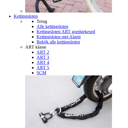
Kettingsloten
Terug
Alle
kettingsloten
Kettingsloten ART goedgekeurd
Kettingsloten met Alarm
Bekijk alle kettingsloten
ART klasse
ART 2
ART 3
ART 4
ART 5
SCM