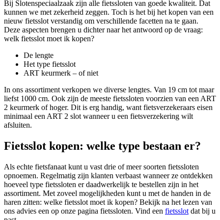
Bij Slotenspeciaalzaak zijn alle fietssloten van goede kwaliteit. Dat
kunnen we met zekerheid zeggen. Toch is het bij het kopen van een
nieuw fietsslot verstandig om verschillende facetten na te gaan.
Deze aspecten brengen u dichter naar het antwoord op de vraag:
welk fietsslot moet ik kopen?
De lengte
Het type fietsslot
ART keurmerk – of niet
In ons assortiment verkopen we diverse lengtes. Van 19 cm tot maar
liefst 1000 cm. Ook zijn de meeste fietssloten voorzien van een ART
2 keurmerk of hoger. Dit is erg handig, want fietsverzekeraars eisen
minimaal een ART 2 slot wanneer u een fietsverzekering wilt
afsluiten.
Fietsslot kopen: welke type bestaan er?
Als echte fietsfanaat kunt u vast drie of meer soorten fietssloten
opnoemen. Regelmatig zijn klanten verbaast wanneer ze ontdekken
hoeveel type fietssloten er daadwerkelijk te bestellen zijn in het
assortiment. Met zoveel mogelijkheden kunt u met de handen in de
haren zitten: welke fietsslot moet ik kopen? Bekijk na het lezen van
ons advies een op onze pagina fietssloten. Vind een
fietsslot
dat bij u
past.