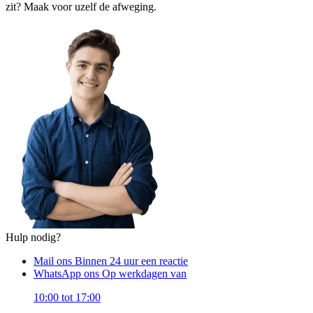
zit? Maak voor uzelf de afweging.
Hulp nodig?
Mail ons
Binnen 24 uur een reactie
WhatsApp ons
Op werkdagen van
10:00 tot 17:00