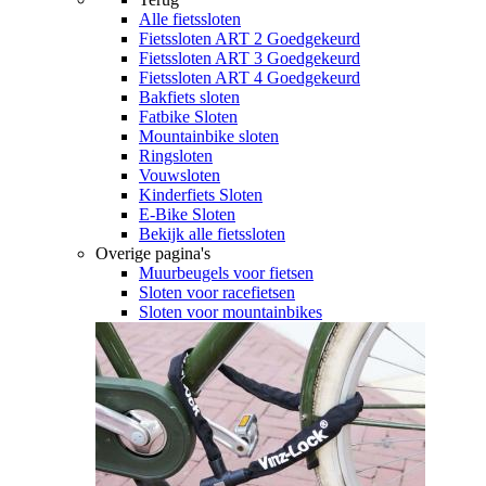
Alle
fietssloten
Fietssloten ART 2 Goedgekeurd
Fietssloten ART 3 Goedgekeurd
Fietssloten ART 4 Goedgekeurd
Bakfiets sloten
Fatbike Sloten
Mountainbike sloten
Ringsloten
Vouwsloten
Kinderfiets Sloten
E-Bike Sloten
Bekijk alle fietssloten
Overige pagina's
Muurbeugels voor fietsen
Sloten voor racefietsen
Sloten voor mountainbikes