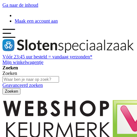
Ga naar de inhoud
Maak een account aan
Vóór
23:45
uur besteld = vandaag verzonden*
Mijn winkelwagentje
Zoeken
Zoeken
Geavanceerd zoeken
Zoeken