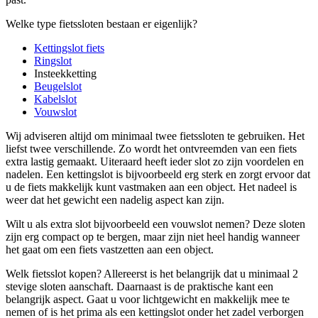
Welke type fietssloten bestaan er eigenlijk?
Kettingslot fiets
Ringslot
Insteekketting
Beugelslot
Kabelslot
Vouwslot
Wij adviseren altijd om minimaal twee fietssloten te gebruiken. Het
liefst twee verschillende. Zo wordt het ontvreemden van een fiets
extra lastig gemaakt. Uiteraard heeft ieder slot zo zijn voordelen en
nadelen. Een kettingslot is bijvoorbeeld erg sterk en zorgt ervoor dat
u de fiets makkelijk kunt vastmaken aan een object. Het nadeel is
weer dat het gewicht een nadelig aspect kan zijn.
Wilt u als extra slot bijvoorbeeld een vouwslot nemen? Deze sloten
zijn erg compact op te bergen, maar zijn niet heel handig wanneer
het gaat om een fiets vastzetten aan een object.
Welk fietsslot kopen? Allereerst is het belangrijk dat u minimaal 2
stevige sloten aanschaft. Daarnaast is de praktische kant een
belangrijk aspect. Gaat u voor lichtgewicht en makkelijk mee te
nemen of is het prima als een kettingslot onder het zadel verborgen