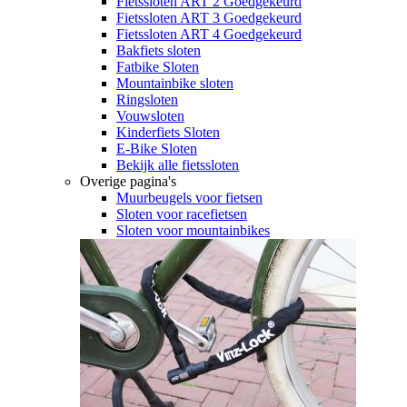
Fietssloten ART 2 Goedgekeurd
Fietssloten ART 3 Goedgekeurd
Fietssloten ART 4 Goedgekeurd
Bakfiets sloten
Fatbike Sloten
Mountainbike sloten
Ringsloten
Vouwsloten
Kinderfiets Sloten
E-Bike Sloten
Bekijk alle fietssloten
Overige pagina's
Muurbeugels voor fietsen
Sloten voor racefietsen
Sloten voor mountainbikes