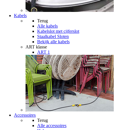
Kabels
Terug
Alle
kabels
Kabelslot met cijferslot
Staalkabel Sloten
Bekijk alle kabels
ART klasse
ART 1
Accessoires
Terug
Alle
accessoires