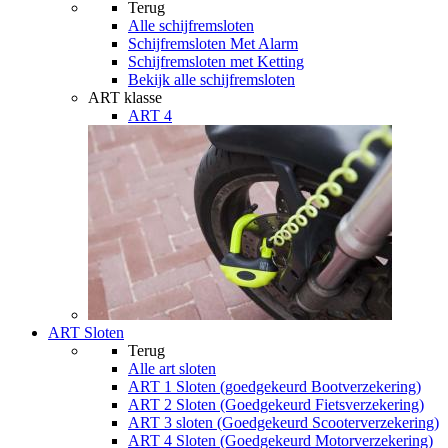
Terug
Alle
schijfremsloten
Schijfremsloten Met Alarm
Schijfremsloten met Ketting
Bekijk alle schijfremsloten
ART klasse
ART 4
ART Sloten
Terug
Alle
art sloten
ART 1 Sloten (goedgekeurd Bootverzekering)
ART 2 Sloten (Goedgekeurd Fietsverzekering)
ART 3 sloten (Goedgekeurd Scooterverzekering)
ART 4 Sloten (Goedgekeurd Motorverzekering)