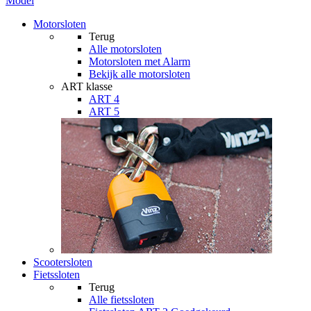
Model
Motorsloten
Terug
Alle
motorsloten
Motorsloten met Alarm
Bekijk alle motorsloten
ART klasse
ART 4
ART 5
Scootersloten
Fietssloten
Terug
Alle
fietssloten