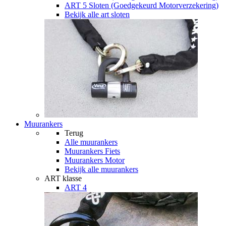
ART 5 Sloten (Goedgekeurd Motorverzekering)
Bekijk alle art sloten
Muurankers
Terug
Alle
muurankers
Muurankers Fiets
Muurankers Motor
Bekijk alle muurankers
ART klasse
ART 4