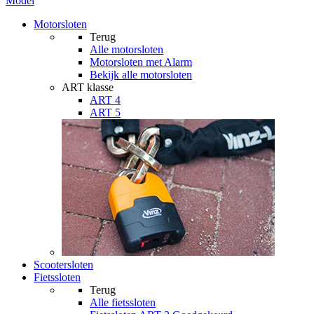
Model
Motorsloten
Terug
Alle
motorsloten
Motorsloten met Alarm
Bekijk alle motorsloten
ART klasse
ART 4
ART 5
Scootersloten
Fietssloten
Terug
Alle
fietssloten