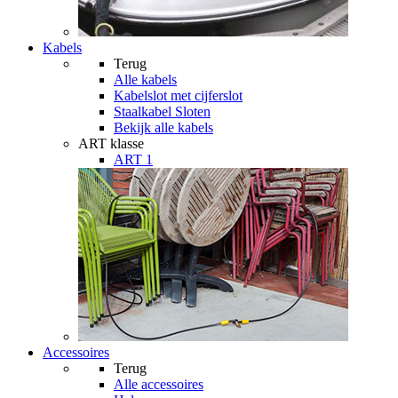
Kabels
Terug
Alle
kabels
Kabelslot met cijferslot
Staalkabel Sloten
Bekijk alle kabels
ART klasse
ART 1
Accessoires
Terug
Alle
accessoires