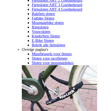
Fietssloten ART 2 Goedgekeurd
Fietssloten ART 3 Goedgekeurd
Fietssloten ART 4 Goedgekeurd
Bakfiets sloten
Fatbike Sloten
Mountainbike sloten
Ringsloten
Vouwsloten
Kinderfiets Sloten
E-Bike Sloten
Bekijk alle fietssloten
Overige pagina's
Muurbeugels voor fietsen
Sloten voor racefietsen
Sloten voor mountainbikes