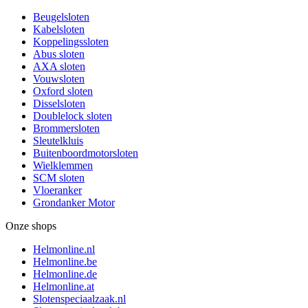
Beugelsloten
Kabelsloten
Koppelingssloten
Abus sloten
AXA sloten
Vouwsloten
Oxford sloten
Disselsloten
Doublelock sloten
Brommersloten
Sleutelkluis
Buitenboordmotorsloten
Wielklemmen
SCM sloten
Vloeranker
Grondanker Motor
Onze shops
Helmonline.nl
Helmonline.be
Helmonline.de
Helmonline.at
Slotenspeciaalzaak.nl