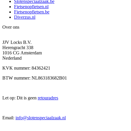
Slotenspeciaalzaak.be
Fietsenopfietsen.nl
Fietsenopfietsen.be
Diverzus.nl
Over ons
JJV Locks B.V.
Herengracht 338
1016 CG Amsterdam
Nederland
KVK nummer: 84362421
BTW nummer: NL863183682B01
Let op: Dit is geen
retouradres
Email:
info@slotenspeciaalzaak.nl