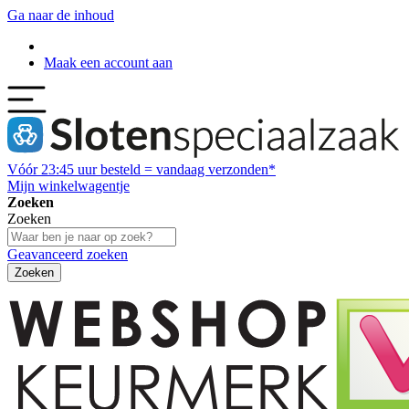
Ga naar de inhoud
Maak een account aan
Vóór
23:45
uur besteld = vandaag verzonden*
Mijn winkelwagentje
Zoeken
Zoeken
Geavanceerd zoeken
Zoeken