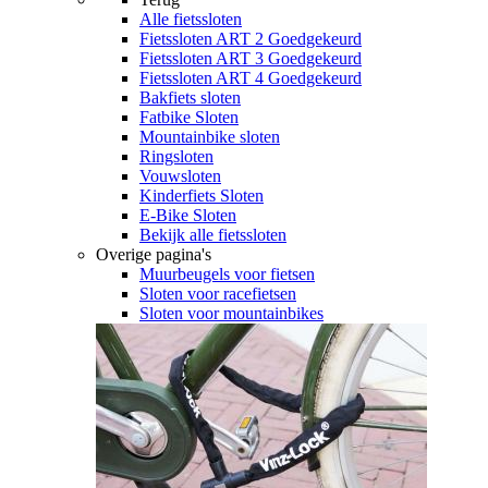
Alle
fietssloten
Fietssloten ART 2 Goedgekeurd
Fietssloten ART 3 Goedgekeurd
Fietssloten ART 4 Goedgekeurd
Bakfiets sloten
Fatbike Sloten
Mountainbike sloten
Ringsloten
Vouwsloten
Kinderfiets Sloten
E-Bike Sloten
Bekijk alle fietssloten
Overige pagina's
Muurbeugels voor fietsen
Sloten voor racefietsen
Sloten voor mountainbikes