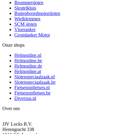
Brommersloten
Sleutelkluis
Buitenboordmotorsloten
Wielklemmen
SCM sloten
Vloeranker
Grondanker Motor
Onze shops
Helmonline.nl
Helmonline.be
Helmonline.de
Helmonline.at
Slotenspeciaalzaak.nl
Slotenspeciaalzaak.be
Fietsenopfietsen.nl
Fietsenopfietsen.be
Diverzus.nl
Over ons
JJV Locks B.V.
Herengracht 338