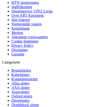
BTW terugvragen
Staffelkorting
Sleutelservice VINZ Locks
Over ART Keurmerk
Slot Smeren
Veelgestelde vragen
Kennisbank
Merken
Algemene voorwaarden
Cookie Statement
Privacy Policy
Disclaimer
Garantie
Categorieën
Beugelsloten
Kabelsloten
Koppelingssloten
Abus sloten
AXA sloten
Vouwsloten
Oxford sloten
Disselsloten
Doublelock sloten