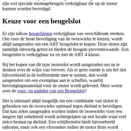
zijn wel speciale montagebeugels verkrijgbaar die op de motor
kunnen worden bevestigd.
Keuze voor een beugelslot
Er zijn talloze
beugelsloten
verkrijgbaar van verschillende merken.
Om voor de beste beveiliging van de tweewieler te kiezen, wordt
altijd aangeraden om een ART beugelslot te kopen. Deze sloten zijn
namelijk uitvoerig getest en bieden de hoogste preventiewaarde. Een
beugelslot is verkrijgbaar tot en met de ART 4 klasse.
Bij het kopen van dit type motorslot wordt aangeraden om na te
denken over de wijze van vervoer. Als er geen ruimte is om het slot
bijvoorbeeld in de kofferruimte mee te nemen, dan wordt
aangeraden om een exemplaar aan te schaffen, waarbij
bevestigingsmateriaal voor de motor wordt geleverd. Meer weten
over de
voor- en nadelen van een Beugelslot
?
Het is uiteraard altijd mogelijk om een combinatie van sloten te
gebruiken om de tweewieler optimaal tegen diefstal te beveiligen.
Dat kan zeker aangeraden worden indien de tweewieler voor een
langere tijd onbeheerd wordt achtergelaten op een locatie waar veel
risico bestaat op diefstal. Een schijfremslot biedt bijvoorbeeld
uitkomst, maar ook een vloeranker indien de motor thuis wordt