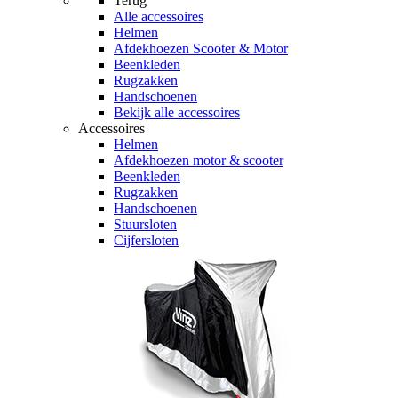
Terug
Alle
accessoires
Helmen
Afdekhoezen Scooter & Motor
Beenkleden
Rugzakken
Handschoenen
Bekijk alle accessoires
Accessoires
Helmen
Afdekhoezen motor & scooter
Beenkleden
Rugzakken
Handschoenen
Stuursloten
Cijfersloten