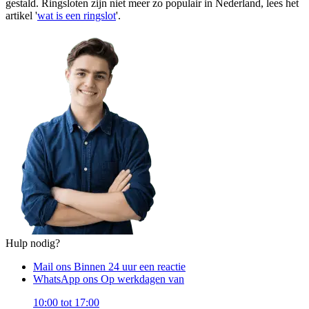
gestald. Ringsloten zijn niet meer zo populair in Nederland, lees het
artikel '
wat is een ringslot
'.
Hulp nodig?
Mail ons
Binnen 24 uur een reactie
WhatsApp ons
Op werkdagen van
10:00 tot 17:00