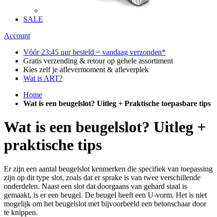
SALE
Account
Vóór 23:45 uur besteld = vandaag verzonden*
Gratis verzending & retour op gehele assortiment
Kies zelf je aflevermoment & afleverplek
Wat is ART?
Home
Wat is een beugelslot? Uitleg + Praktische toepasbare tips
Wat is een beugelslot? Uitleg +
praktische tips
Er zijn een aantal beugelslot kenmerken die specifiek van toepassing
zijn op dit type slot, zoals dat er sprake is van twee verschillende
onderdelen. Naast een slot dat doorgaans van gehard staal is
gemaakt, is er een beugel. De beugel heeft een U-vorm. Het is niet
mogelijk om het beugelslot met bijvoorbeeld een betonschaar door
te knippen.