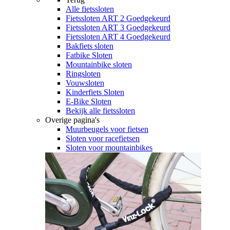
Alle
fietssloten
Fietssloten ART 2 Goedgekeurd
Fietssloten ART 3 Goedgekeurd
Fietssloten ART 4 Goedgekeurd
Bakfiets sloten
Fatbike Sloten
Mountainbike sloten
Ringsloten
Vouwsloten
Kinderfiets Sloten
E-Bike Sloten
Bekijk alle fietssloten
Overige pagina's
Muurbeugels voor fietsen
Sloten voor racefietsen
Sloten voor mountainbikes