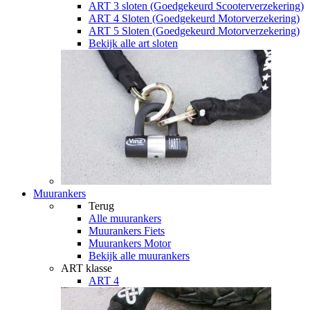
ART 3 sloten (Goedgekeurd Scooterverzekering)
ART 4 Sloten (Goedgekeurd Motorverzekering)
ART 5 Sloten (Goedgekeurd Motorverzekering)
Bekijk alle art sloten
Muurankers
Terug
Alle
muurankers
Muurankers Fiets
Muurankers Motor
Bekijk alle muurankers
ART klasse
ART 4