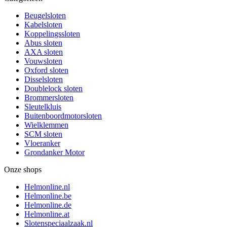
Beugelsloten
Kabelsloten
Koppelingssloten
Abus sloten
AXA sloten
Vouwsloten
Oxford sloten
Disselsloten
Doublelock sloten
Brommersloten
Sleutelkluis
Buitenboordmotorsloten
Wielklemmen
SCM sloten
Vloeranker
Grondanker Motor
Onze shops
Helmonline.nl
Helmonline.be
Helmonline.de
Helmonline.at
Slotenspeciaalzaak.nl