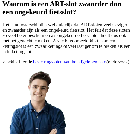
Waarom is een ART-slot zwaarder dan
een ongekeurd fietsslot?
Het is nu waarschijnlijk wel duidelijk dat ART-sloten veel steviger
en zwaarder zijn als een ongekeurd fietsslot. Het feit dat deze sloten
zo veel beter beschermen als ongekeurde fietssloten heeft dus ook
met het gewicht te maken. Als je bijvoorbeeld kijkt naar een
kettingslot is een zwaar kettingslot veel lastiger om te breken als een
licht kettingslot.
> bekijk hier de
beste ringsloten van het afgelopen jaar
(onderzoek)