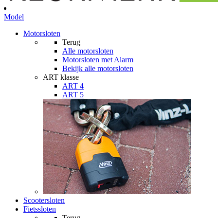
Model
Motorsloten
Terug
Alle
motorsloten
Motorsloten met Alarm
Bekijk alle motorsloten
ART klasse
ART 4
ART 5
Scootersloten
Fietssloten
Terug