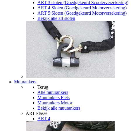
ART 3 sloten (Goedgekeurd Scooterverzekering)
ART 4 Sloten (Goedgekeurd Motorverzekering)
ART 5 Sloten (Goedgekeurd Motorverzekering)
Bekijk alle art sloten
Muurankers
Terug
Alle
muurankers
Muurankers Fiets
Muurankers Motor
Bekijk alle muurankers
ART klasse
ART 4