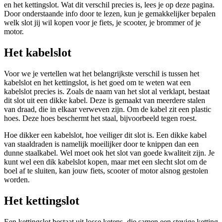
en het kettingslot. Wat dit verschil precies is, lees je op deze pagina.
Door onderstaande info door te lezen, kun je gemakkelijker bepalen
welk slot jij wil kopen voor je fiets, je scooter, je brommer of je
motor.
Het kabelslot
Voor we je vertellen wat het belangrijkste verschil is tussen het
kabelslot en het kettingslot, is het goed om te weten wat een
kabelslot precies is. Zoals de naam van het slot al verklapt, bestaat
dit slot uit een dikke kabel. Deze is gemaakt van meerdere stalen
van draad, die in elkaar verweven zijn. Om de kabel zit een plastic
hoes. Deze hoes beschermt het staal, bijvoorbeeld tegen roest.
Hoe dikker een kabelslot, hoe veiliger dit slot is. Een dikke kabel
van staaldraden is namelijk moeilijker door te knippen dan een
dunne staalkabel. Wel moet ook het slot van goede kwaliteit zijn. Je
kunt wel een dik kabelslot kopen, maar met een slecht slot om de
boel af te sluiten, kan jouw fiets, scooter of motor alsnog gestolen
worden.
Het kettingslot
Een kettingslot bestaat uit losse ketens, die samen een stevige ketting