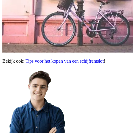
Bekijk ook:
Tips voor het kopen van een schijfremslot
!