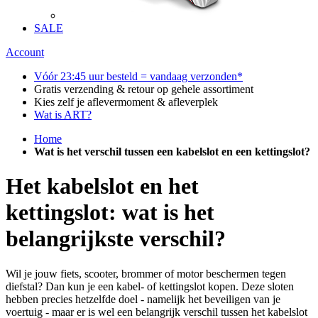
SALE
Account
Vóór 23:45 uur besteld = vandaag verzonden*
Gratis verzending & retour op gehele assortiment
Kies zelf je aflevermoment & afleverplek
Wat is ART?
Home
Wat is het verschil tussen een kabelslot en een kettingslot?
Het kabelslot en het
kettingslot: wat is het
belangrijkste verschil?
Wil je jouw fiets, scooter, brommer of motor beschermen tegen
diefstal? Dan kun je een kabel- of kettingslot kopen. Deze sloten
hebben precies hetzelfde doel - namelijk het beveiligen van je
voertuig - maar er is wel een belangrijk verschil tussen het kabelslot