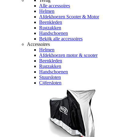
Terug
Alle
accessoires
Helmen
Afdekhoezen Scooter & Motor
Beenkleden
Rugzakken
Handschoenen
Bekijk alle accessoires
Accessoires
Helmen
Afdekhoezen motor & scooter
Beenkleden
Rugzakken
Handschoenen
Stuursloten
Cijfersloten