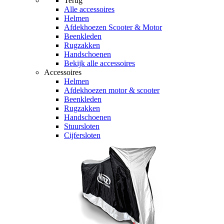
Terug
Alle
accessoires
Helmen
Afdekhoezen Scooter & Motor
Beenkleden
Rugzakken
Handschoenen
Bekijk alle accessoires
Accessoires
Helmen
Afdekhoezen motor & scooter
Beenkleden
Rugzakken
Handschoenen
Stuursloten
Cijfersloten