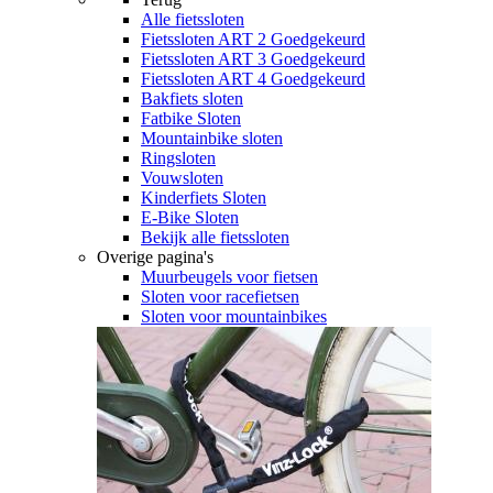
Alle
fietssloten
Fietssloten ART 2 Goedgekeurd
Fietssloten ART 3 Goedgekeurd
Fietssloten ART 4 Goedgekeurd
Bakfiets sloten
Fatbike Sloten
Mountainbike sloten
Ringsloten
Vouwsloten
Kinderfiets Sloten
E-Bike Sloten
Bekijk alle fietssloten
Overige pagina's
Muurbeugels voor fietsen
Sloten voor racefietsen
Sloten voor mountainbikes