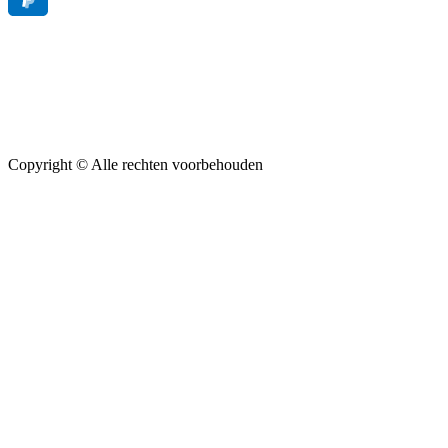
Copyright ©
Alle rechten voorbehouden