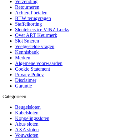
Verzending
Retourneren
Achteraf betalen
BTW terugvragen
Staffelkorting
Sleutelservice VINZ Locks
Over ART Keurmerk
Slot Smeren
Veelgestelde vragen
Kennisbank
Merken
Algemene voorwaarden
Cookie Statement
Privacy Policy
Disclaimer
Garantie
Categorieën
Beugelsloten
Kabelsloten
Koppelingssloten
Abus sloten
AXA sloten
Vouwsloten