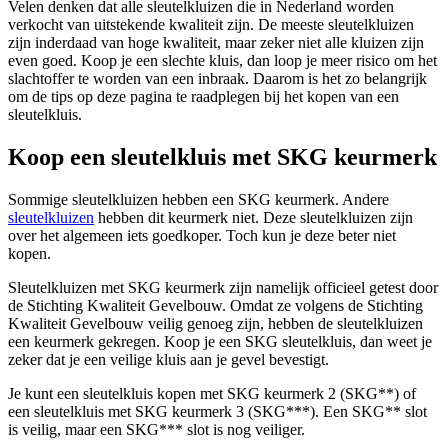
Velen denken dat alle sleutelkluizen die in Nederland worden
verkocht van uitstekende kwaliteit zijn. De meeste sleutelkluizen
zijn inderdaad van hoge kwaliteit, maar zeker niet alle kluizen zijn
even goed. Koop je een slechte kluis, dan loop je meer risico om het
slachtoffer te worden van een inbraak. Daarom is het zo belangrijk
om de tips op deze pagina te raadplegen bij het kopen van een
sleutelkluis.
Koop een sleutelkluis met SKG keurmerk
Sommige sleutelkluizen hebben een SKG keurmerk. Andere
sleutelkluizen
hebben dit keurmerk niet. Deze sleutelkluizen zijn
over het algemeen iets goedkoper. Toch kun je deze beter niet
kopen.
Sleutelkluizen met SKG keurmerk zijn namelijk officieel getest door
de Stichting Kwaliteit Gevelbouw. Omdat ze volgens de Stichting
Kwaliteit Gevelbouw veilig genoeg zijn, hebben de sleutelkluizen
een keurmerk gekregen. Koop je een SKG sleutelkluis, dan weet je
zeker dat je een veilige kluis aan je gevel bevestigt.
Je kunt een sleutelkluis kopen met SKG keurmerk 2 (SKG**) of
een sleutelkluis met SKG keurmerk 3 (SKG***). Een SKG** slot
is veilig, maar een SKG*** slot is nog veiliger.