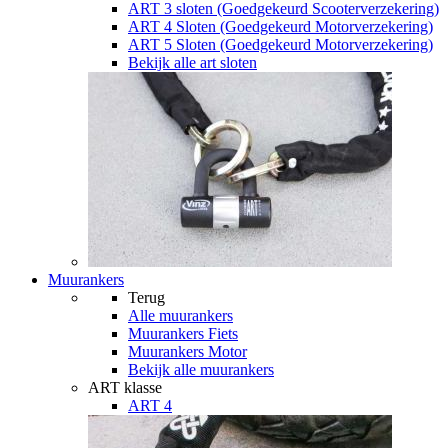
ART 3 sloten (Goedgekeurd Scooterverzekering)
ART 4 Sloten (Goedgekeurd Motorverzekering)
ART 5 Sloten (Goedgekeurd Motorverzekering)
Bekijk alle art sloten
Muurankers
Terug
Alle
muurankers
Muurankers Fiets
Muurankers Motor
Bekijk alle muurankers
ART klasse
ART 4