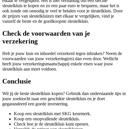
elkaar te vergelijken. Het is niet verstandig om een slechte
sleutelkluis te kopen en zo een paar euro te besparen, maar het is
ook zonde om onnodig te veel te betalen voor je sleutelkluis. Door
de prijzen van sleutelkluizen met elkaar te vergelijken, vind je
vanzelf de beste en de goedkoopste sleutelkluis.
Check de voorwaarden van je
verzekering
Heb je jouw huis en inboedel verzekerd tegen inbraken? Neem de
voorwaarden van jouw verzekering(en) dan even door. Wellicht
heeft jouw verzekeringsmaatschappij enkele eisen waar jouw
sleutelkluis aan moet voldoen.
Conclusie
Wil jij de beste sleutelkluis kopen? Gebruik dan onderstaande tips in
jouw zoektocht naar een geschikte sleutelkluis en je doet
gegarandeerd een goede investering.
Koop een sleutelkluis met SKG keurmerk.
Koop een onopvallende sleutelkluis.
Check hoe je de sleutelkluis kunt openen.