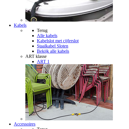
Kabels
Terug
Alle
kabels
Kabelslot met cijferslot
Staalkabel Sloten
Bekijk alle kabels
ART klasse
ART 1
Accessoires