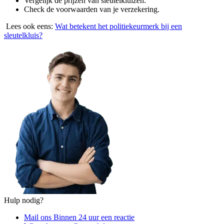
Vergelijk de prijzen van sleutelkluizen.
Check de voorwaarden van je verzekering.
Lees ook eens:
Wat betekent het politiekeurmerk bij een
sleutelkluis?
Hulp nodig?
Mail ons
Binnen 24 uur een reactie