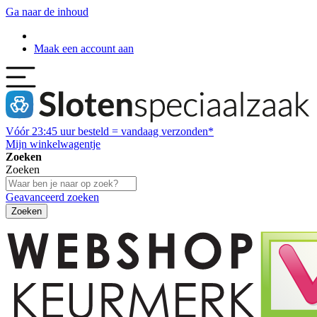
Ga naar de inhoud
Maak een account aan
Vóór
23:45
uur besteld = vandaag verzonden*
Mijn winkelwagentje
Zoeken
Zoeken
Geavanceerd zoeken
Zoeken