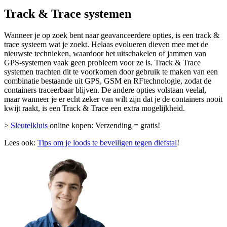
Track & Trace systemen
Wanneer je op zoek bent naar geavanceerdere opties, is een track &
trace systeem wat je zoekt. Helaas evolueren dieven mee met de
nieuwste technieken, waardoor het uitschakelen of jammen van
GPS-systemen vaak geen probleem voor ze is. Track & Trace
systemen trachten dit te voorkomen door gebruik te maken van een
combinatie bestaande uit GPS, GSM en RFtechnologie, zodat de
containers traceerbaar blijven. De andere opties volstaan veelal,
maar wanneer je er echt zeker van wilt zijn dat je de containers nooit
kwijt raakt, is een Track & Trace een extra mogelijkheid.
>
Sleutelkluis
online kopen: Verzending = gratis!
Lees ook:
Tips om je loods te beveiligen tegen diefstal
!