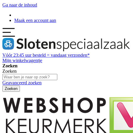
Ga naar de inhoud
Maak een account aan
Vóór
23:45
uur besteld = vandaag verzonden*
Mijn winkelwagentje
Zoeken
Zoeken
Geavanceerd zoeken
Zoeken