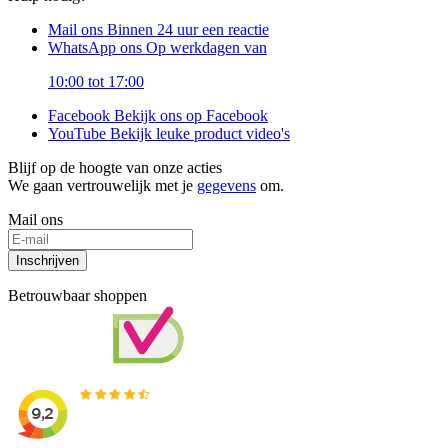
Mail ons
Binnen 24 uur een reactie
WhatsApp ons
Op werkdagen van
10:00 tot 17:00
Facebook
Bekijk ons op Facebook
YouTube
Bekijk leuke product video's
Blijf op de hoogte van onze acties
We gaan vertrouwelijk met je
gegevens
om.
Mail ons
Inschrijven
Betrouwbaar shoppen