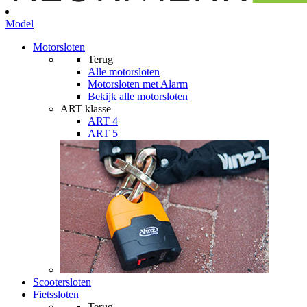
Model
Motorsloten
Terug
Alle
motorsloten
Motorsloten met Alarm
Bekijk alle motorsloten
ART klasse
ART 4
ART 5
Scootersloten
Fietssloten
Terug