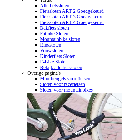
Alle
fietssloten
Fietssloten ART 2 Goedgekeurd
Fietssloten ART 3 Goedgekeurd
Fietssloten ART 4 Goedgekeurd
Bakfiets sloten
Fatbike Sloten
Mountainbike sloten
Ringsloten
Vouwsloten
Kinderfiets Sloten
E-Bike Sloten
Bekijk alle fietssloten
Overige pagina's
Muurbeugels voor fietsen
Sloten voor racefietsen
Sloten voor mountainbikes