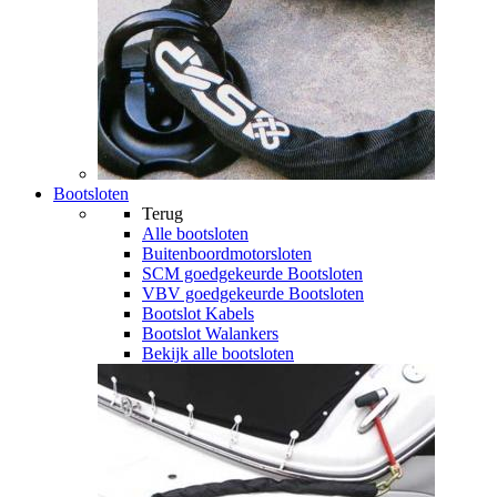
Bootsloten
Terug
Alle
bootsloten
Buitenboordmotorsloten
SCM goedgekeurde Bootsloten
VBV goedgekeurde Bootsloten
Bootslot Kabels
Bootslot Walankers
Bekijk alle bootsloten