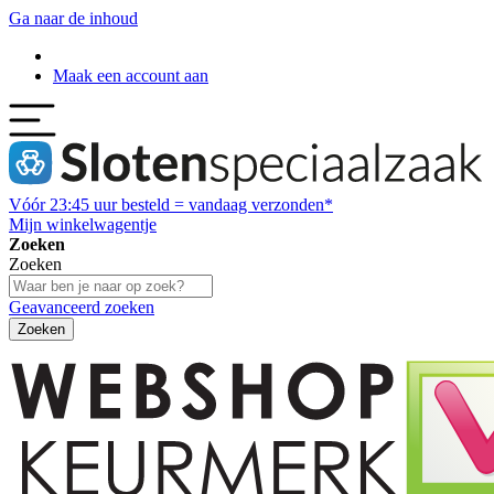
Ga naar de inhoud
Maak een account aan
Vóór
23:45
uur besteld = vandaag verzonden*
Mijn winkelwagentje
Zoeken
Zoeken
Geavanceerd zoeken
Zoeken