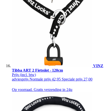
VINZ
Tibba ART 2 Fietsslot - 120cm
Prijs
(incl. btw)
adviesprijs
Normale prijs
42,95
Speciale prijs
27,00
Op voorraad. Gratis verzending in 24u