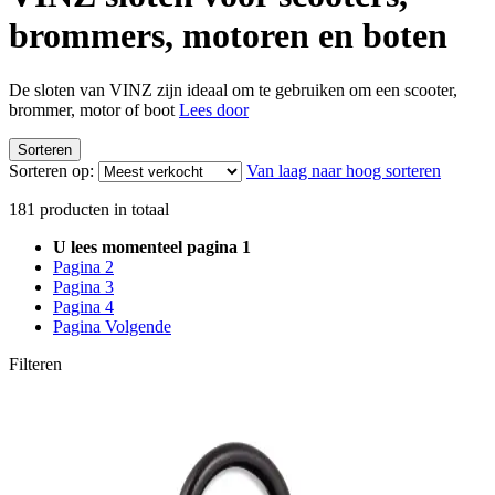
brommers, motoren en boten
De sloten van VINZ zijn ideaal om te gebruiken om een scooter,
brommer, motor of boot
Lees door
Sorteren
Sorteren op:
Van laag naar hoog sorteren
181
producten in totaal
U lees momenteel pagina
1
Pagina
2
Pagina
3
Pagina
4
Pagina
Volgende
Filteren