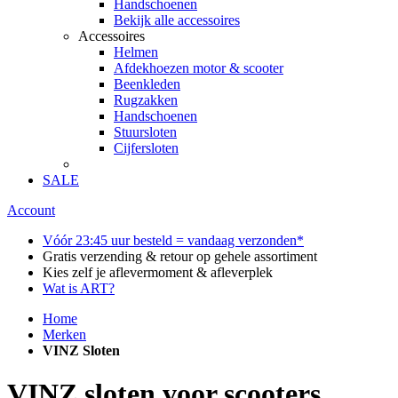
Handschoenen
Bekijk alle accessoires
Accessoires
Helmen
Afdekhoezen motor & scooter
Beenkleden
Rugzakken
Handschoenen
Stuursloten
Cijfersloten
SALE
Account
Vóór 23:45 uur besteld = vandaag verzonden*
Gratis verzending & retour op gehele assortiment
Kies zelf je aflevermoment & afleverplek
Wat is ART?
Home
Merken
VINZ Sloten
VINZ sloten voor scooters,