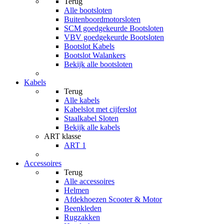
Terug
Alle
bootsloten
Buitenboordmotorsloten
SCM goedgekeurde Bootsloten
VBV goedgekeurde Bootsloten
Bootslot Kabels
Bootslot Walankers
Bekijk alle bootsloten
Kabels
Terug
Alle
kabels
Kabelslot met cijferslot
Staalkabel Sloten
Bekijk alle kabels
ART klasse
ART 1
Accessoires
Terug
Alle
accessoires
Helmen
Afdekhoezen Scooter & Motor
Beenkleden
Rugzakken