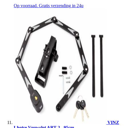
Op voorraad. Gratis verzending in 24u
VINZ
Lhotse Vouwslot ART 2 - 95cm