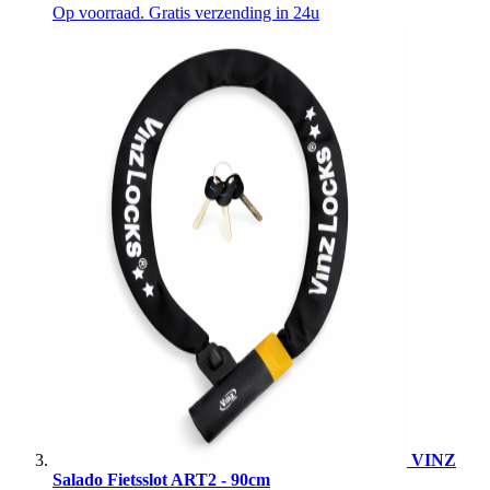
Op voorraad. Gratis verzending in 24u
VINZ
Salado Fietsslot ART2 - 90cm