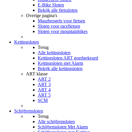
E-Bike Sloten
Bekijk alle fietssloten
Overige pagina's
Muurbeugels voor fietsen
Sloten voor racefietsen
Sloten voor mountainbikes
Kettingsloten
Terug
Alle
kettingsloten
Kettingsloten ART goedgekeurd
Kettingsloten met Alarm
Bekijk alle kettingsloten
ART klasse
ART 2
ART 3
ART 4
ART 5
SCM
Schijfremsloten
Terug
Alle
schijfremsloten
Schijfremsloten Met Alarm