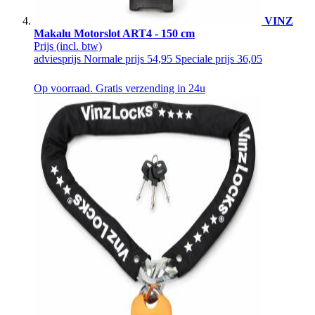
VINZ
Makalu Motorslot ART4 - 150 cm
Prijs
(incl. btw)
adviesprijs
Normale prijs
54,95
Speciale prijs
36,05
Op voorraad. Gratis verzending in 24u