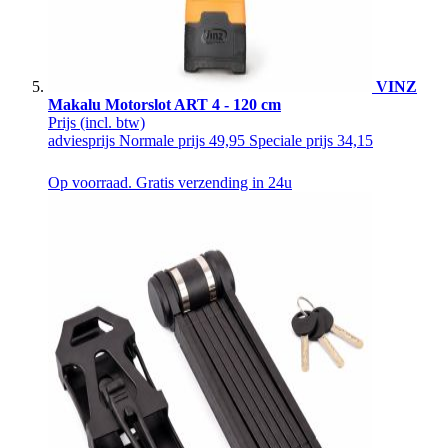
VINZ
Makalu Motorslot ART 4 - 120 cm
Prijs
(incl. btw)
adviesprijs
Normale prijs
49,95
Speciale prijs
34,15
Op voorraad. Gratis verzending in 24u