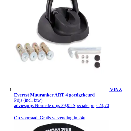
VINZ
Everest Muuranker ART 4 goedgekeurd
Prijs
(incl. btw)
adviesprijs
Normale prijs
39,95
Speciale prijs
23,70
Op voorraad. Gratis verzending in 24u