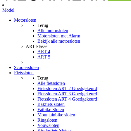
Model
Motorsloten
Terug
Alle
motorsloten
Motorsloten met Alarm
Bekijk alle motorsloten
ART klasse
ART 4
ART 5
Scootersloten
Fietssloten
Terug
Alle
fietssloten
Fietssloten ART 2 Goedgekeurd
Fietssloten ART 3 Goedgekeurd
Fietssloten ART 4 Goedgekeurd
Bakfiets sloten
Fatbike Sloten
Mountainbike sloten
Ringsloten
Vouwsloten
Kinderfiets Sloten