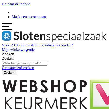
Ga naar de inhoud
Maak een account aan
Vóór
23:45
uur besteld = vandaag verzonden*
Mijn winkelwagentje
Zoeken
Zoeken
Geavanceerd zoeken
Zoeken