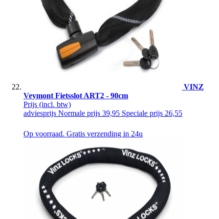
VINZ
Veymont Fietsslot ART2 - 90cm
Prijs
(incl. btw)
adviesprijs
Normale prijs
39,95
Speciale prijs
26,55
Op voorraad. Gratis verzending in 24u