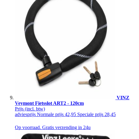
VINZ
Veymont Fietsslot ART2 - 120cm
Prijs
(incl. btw)
adviesprijs
Normale prijs
42,95
Speciale prijs
28,45
Op voorraad. Gratis verzending in 24u