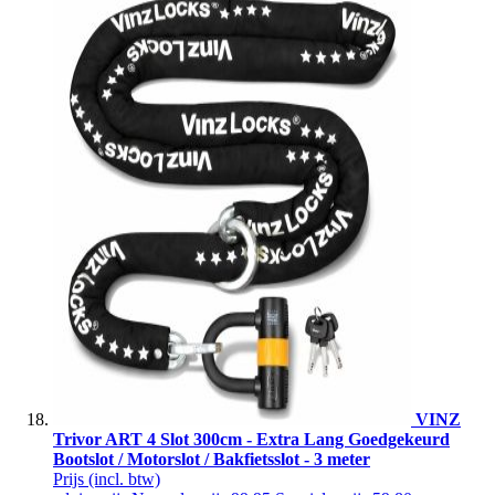
VINZ
Trivor ART 4 Slot 300cm - Extra Lang Goedgekeurd
Bootslot / Motorslot / Bakfietsslot - 3 meter
Prijs
(incl. btw)