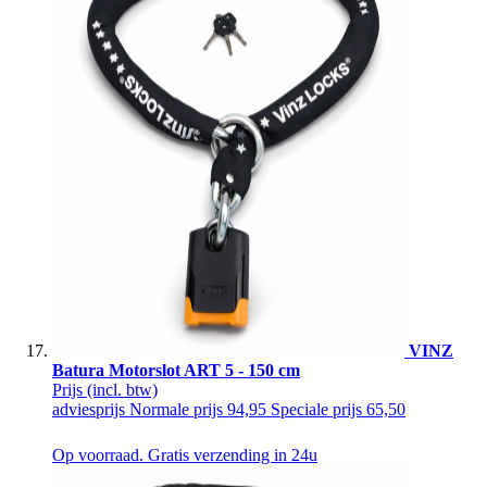
VINZ
Batura Motorslot ART 5 - 150 cm
Prijs
(incl. btw)
adviesprijs
Normale prijs
94,95
Speciale prijs
65,50
Op voorraad. Gratis verzending in 24u