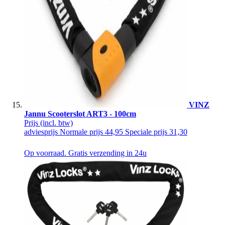
VINZ
Jannu Scooterslot ART3 - 100cm
Prijs
(incl. btw)
adviesprijs
Normale prijs
44,95
Speciale prijs
31,30
Op voorraad. Gratis verzending in 24u