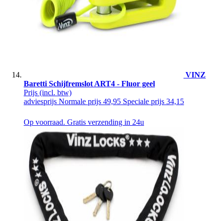
VINZ
Baretti Schijfremslot ART4 - Fluor geel
Prijs
(incl. btw)
adviesprijs
Normale prijs
49,95
Speciale prijs
34,15
Op voorraad. Gratis verzending in 24u