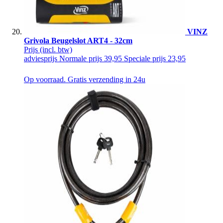
VINZ
Grivola Beugelslot ART4 - 32cm
Prijs
(incl. btw)
adviesprijs
Normale prijs
39,95
Speciale prijs
23,95
Op voorraad. Gratis verzending in 24u