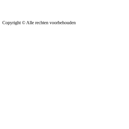
Copyright ©
Alle rechten voorbehouden