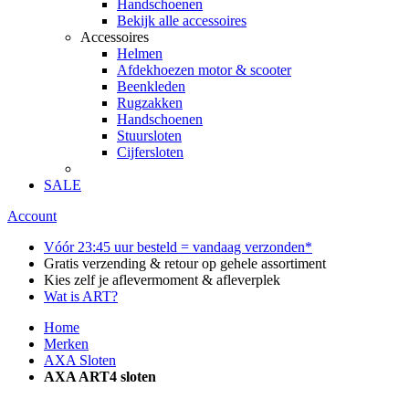
Handschoenen
Bekijk alle accessoires
Accessoires
Helmen
Afdekhoezen motor & scooter
Beenkleden
Rugzakken
Handschoenen
Stuursloten
Cijfersloten
SALE
Account
Vóór 23:45 uur besteld = vandaag verzonden*
Gratis verzending & retour op gehele assortiment
Kies zelf je aflevermoment & afleverplek
Wat is ART?
Home
Merken
AXA Sloten
AXA ART4 sloten