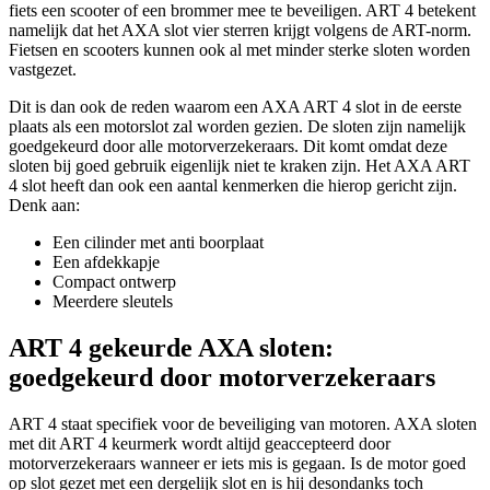
fiets een scooter of een brommer mee te beveiligen. ART 4 betekent
namelijk dat het AXA slot vier sterren krijgt volgens de ART-norm.
Fietsen en scooters kunnen ook al met minder sterke sloten worden
vastgezet.
Dit is dan ook de reden waarom een AXA ART 4 slot in de eerste
plaats als een motorslot zal worden gezien. De sloten zijn namelijk
goedgekeurd door alle motorverzekeraars. Dit komt omdat deze
sloten bij goed gebruik eigenlijk niet te kraken zijn. Het AXA ART
4 slot heeft dan ook een aantal kenmerken die hierop gericht zijn.
Denk aan:
Een cilinder met anti boorplaat
Een afdekkapje
Compact ontwerp
Meerdere sleutels
ART 4 gekeurde AXA sloten:
goedgekeurd door motorverzekeraars
ART 4 staat specifiek voor de beveiliging van motoren. AXA sloten
met dit ART 4 keurmerk wordt altijd geaccepteerd door
motorverzekeraars wanneer er iets mis is gegaan. Is de motor goed
op slot gezet met een dergelijk slot en is hij desondanks toch