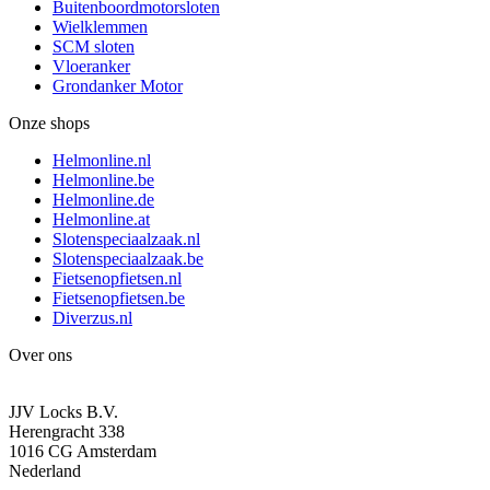
Buitenboordmotorsloten
Wielklemmen
SCM sloten
Vloeranker
Grondanker Motor
Onze shops
Helmonline.nl
Helmonline.be
Helmonline.de
Helmonline.at
Slotenspeciaalzaak.nl
Slotenspeciaalzaak.be
Fietsenopfietsen.nl
Fietsenopfietsen.be
Diverzus.nl
Over ons
JJV Locks B.V.
Herengracht 338
1016 CG Amsterdam
Nederland