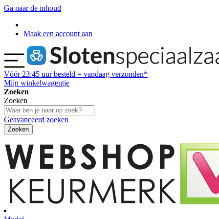
Ga naar de inhoud
Maak een account aan
Vóór
23:45
uur besteld = vandaag verzonden*
Mijn winkelwagentje
Zoeken
Zoeken
Geavanceerd zoeken
Zoeken