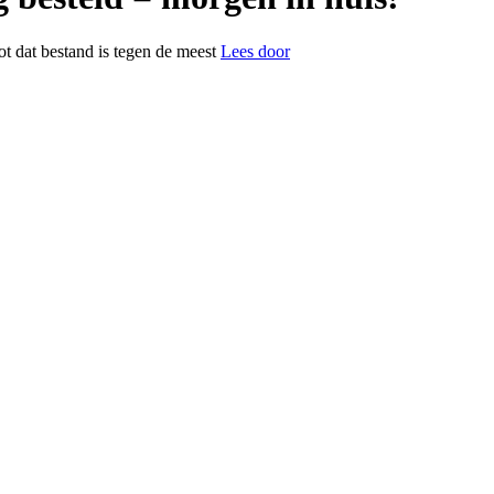
ot dat bestand is tegen de meest
Lees door