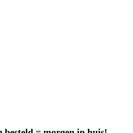
besteld = morgen in huis!