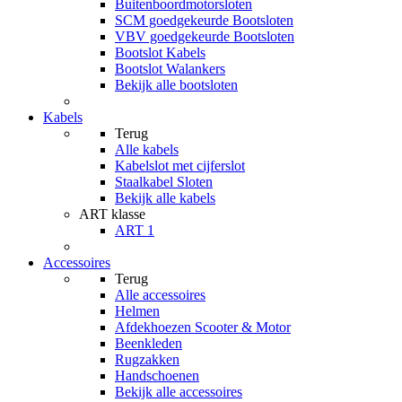
Buitenboordmotorsloten
SCM goedgekeurde Bootsloten
VBV goedgekeurde Bootsloten
Bootslot Kabels
Bootslot Walankers
Bekijk alle bootsloten
Kabels
Terug
Alle
kabels
Kabelslot met cijferslot
Staalkabel Sloten
Bekijk alle kabels
ART klasse
ART 1
Accessoires
Terug
Alle
accessoires
Helmen
Afdekhoezen Scooter & Motor
Beenkleden
Rugzakken
Handschoenen
Bekijk alle accessoires