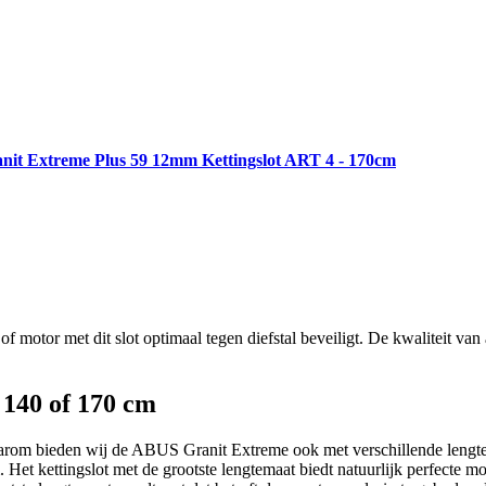
it Extreme Plus 59 12mm Kettingslot ART 4 - 170cm
motor met dit slot optimaal tegen diefstal beveiligt. De kwaliteit van al
 140 of 170 cm
aarom bieden wij de ABUS Granit Extreme ook met verschillende lengte
t kettingslot met de grootste lengtemaat biedt natuurlijk perfecte mo