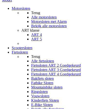
Model
Motorsloten
Terug
Alle
motorsloten
Motorsloten met Alarm
Bekijk alle motorsloten
ART klasse
ART 4
ART 5
Scootersloten
Fietssloten
Terug
Alle
fietssloten
Fietssloten ART 2 Goedgekeurd
Fietssloten ART 3 Goedgekeurd
Fietssloten ART 4 Goedgekeurd
Bakfiets sloten
Fatbike Sloten
Mountainbike sloten
Ringsloten
Vouwsloten
Kinderfiets Sloten
E-Bike Sloten