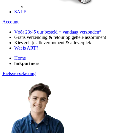
SALE
Account
Vóór 23:45 uur besteld = vandaag verzonden*
Gratis verzending & retour op gehele assortiment
Kies zelf je aflevermoment & afleverplek
Wat is ART?
Home
linkpartners
Fietsverzekering