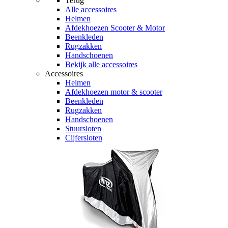
Terug
Alle
accessoires
Helmen
Afdekhoezen Scooter & Motor
Beenkleden
Rugzakken
Handschoenen
Bekijk alle accessoires
Accessoires
Helmen
Afdekhoezen motor & scooter
Beenkleden
Rugzakken
Handschoenen
Stuursloten
Cijfersloten