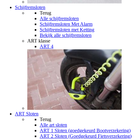
Schijfremsloten
Terug
Alle
schijfremsloten
Schijfremsloten Met Alarm
Schijfremsloten met Ketting
Bekijk alle schijfremsloten
ART klasse
ART 4
ART Sloten
Terug
Alle
art sloten
ART 1 Sloten (goedgekeurd Bootverzekering)
ART 2 Sloten (Goedgekeurd Fietsverzekering)