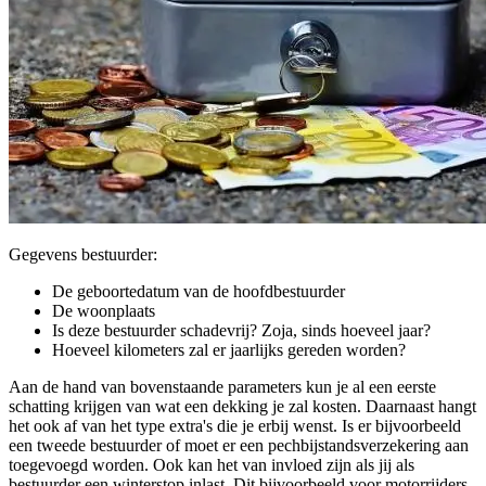
Gegevens bestuurder:
De geboortedatum van de hoofdbestuurder
De woonplaats
Is deze bestuurder schadevrij? Zoja, sinds hoeveel jaar?
Hoeveel kilometers zal er jaarlijks gereden worden?
Aan de hand van bovenstaande parameters kun je al een eerste
schatting krijgen van wat een dekking je zal kosten. Daarnaast hangt
het ook af van het type extra's die je erbij wenst. Is er bijvoorbeeld
een tweede bestuurder of moet er een pechbijstandsverzekering aan
toegevoegd worden. Ook kan het van invloed zijn als jij als
bestuurder een winterstop inlast. Dit bijvoorbeeld voor motorrijders