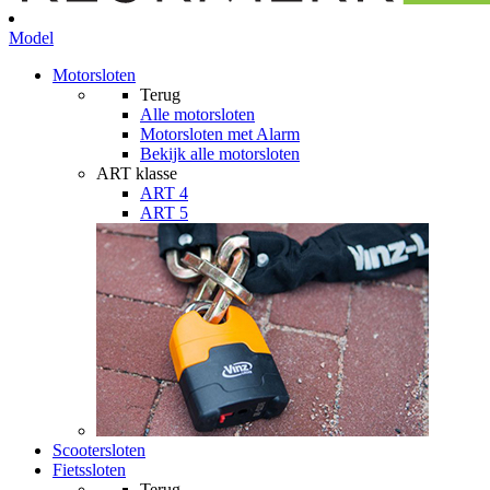
Model
Motorsloten
Terug
Alle
motorsloten
Motorsloten met Alarm
Bekijk alle motorsloten
ART klasse
ART 4
ART 5
Scootersloten
Fietssloten
Terug