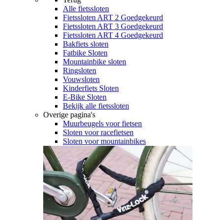
Alle
fietssloten
Fietssloten ART 2 Goedgekeurd
Fietssloten ART 3 Goedgekeurd
Fietssloten ART 4 Goedgekeurd
Bakfiets sloten
Fatbike Sloten
Mountainbike sloten
Ringsloten
Vouwsloten
Kinderfiets Sloten
E-Bike Sloten
Bekijk alle fietssloten
Overige pagina's
Muurbeugels voor fietsen
Sloten voor racefietsen
Sloten voor mountainbikes