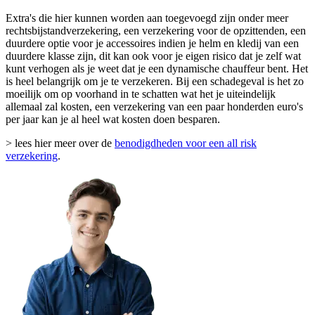
Extra's die hier kunnen worden aan toegevoegd zijn onder meer
rechtsbijstandverzekering, een verzekering voor de opzittenden, een
duurdere optie voor je accessoires indien je helm en kledij van een
duurdere klasse zijn, dit kan ook voor je eigen risico dat je zelf wat
kunt verhogen als je weet dat je een dynamische chauffeur bent. Het
is heel belangrijk om je te verzekeren. Bij een schadegeval is het zo
moeilijk om op voorhand in te schatten wat het je uiteindelijk
allemaal zal kosten, een verzekering van een paar honderden euro's
per jaar kan je al heel wat kosten doen besparen.
> lees hier meer over de
benodigdheden voor een all risk
verzekering
.