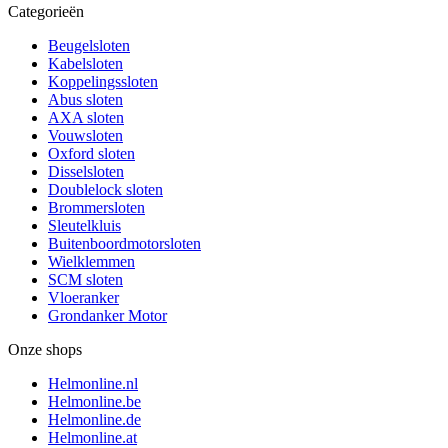
Categorieën
Beugelsloten
Kabelsloten
Koppelingssloten
Abus sloten
AXA sloten
Vouwsloten
Oxford sloten
Disselsloten
Doublelock sloten
Brommersloten
Sleutelkluis
Buitenboordmotorsloten
Wielklemmen
SCM sloten
Vloeranker
Grondanker Motor
Onze shops
Helmonline.nl
Helmonline.be
Helmonline.de
Helmonline.at