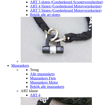
ART 3 sloten (Goedgekeurd Scooterverzekering)
ART 4 Sloten (Goedgekeurd Motorverzekering)
ART 5 Sloten (Goedgekeurd Motorverzekering)
Bekijk alle art sloten
Muurankers
Terug
Alle
muurankers
Muurankers Fiets
Muurankers Motor
Bekijk alle muurankers
ART klasse
ART 4