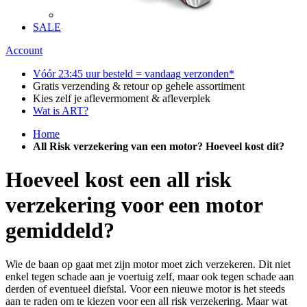
SALE
Account
Vóór 23:45 uur besteld = vandaag verzonden*
Gratis verzending & retour op gehele assortiment
Kies zelf je aflevermoment & afleverplek
Wat is ART?
Home
All Risk verzekering van een motor? Hoeveel kost dit?
Hoeveel kost een all risk
verzekering voor een motor
gemiddeld?
Wie de baan op gaat met zijn motor moet zich verzekeren. Dit niet
enkel tegen schade aan je voertuig zelf, maar ook tegen schade aan
derden of eventueel diefstal. Voor een nieuwe motor is het steeds
aan te raden om te kiezen voor een all risk verzekering. Maar wat