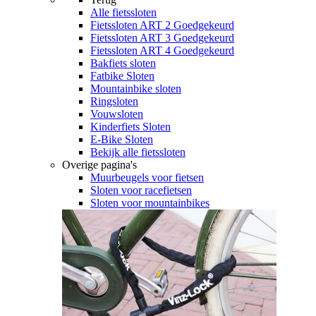
Alle
fietssloten
Fietssloten ART 2 Goedgekeurd
Fietssloten ART 3 Goedgekeurd
Fietssloten ART 4 Goedgekeurd
Bakfiets sloten
Fatbike Sloten
Mountainbike sloten
Ringsloten
Vouwsloten
Kinderfiets Sloten
E-Bike Sloten
Bekijk alle fietssloten
Overige pagina's
Muurbeugels voor fietsen
Sloten voor racefietsen
Sloten voor mountainbikes