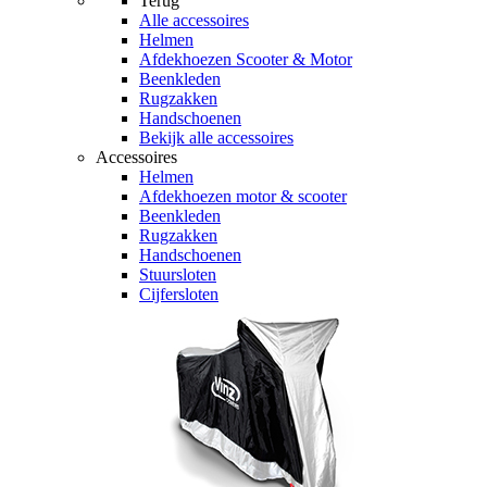
Terug
Alle
accessoires
Helmen
Afdekhoezen Scooter & Motor
Beenkleden
Rugzakken
Handschoenen
Bekijk alle accessoires
Accessoires
Helmen
Afdekhoezen motor & scooter
Beenkleden
Rugzakken
Handschoenen
Stuursloten
Cijfersloten