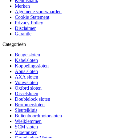
Kennisbank
Merken
Algemene voorwaarden
Cookie Statement
Privacy Policy
Disclaimer
Garantie
Categorieën
Beugelsloten
Kabelsloten
Koppelingssloten
Abus sloten
AXA sloten
Vouwsloten
Oxford sloten
Disselsloten
Doublelock sloten
Brommersloten
Sleutelkluis
Buitenboordmotorsloten
Wielklemmen
SCM sloten
Vloeranker
Grondanker Motor