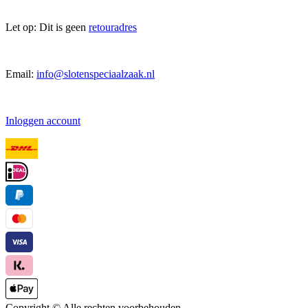
Let op: Dit is geen
retouradres
Email:
info@slotenspeciaalzaak.nl
Inloggen account
Copyright ©
Alle rechten voorbehouden