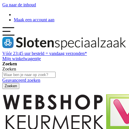
Ga naar de inhoud
Maak een account aan
Vóór
23:45
uur besteld = vandaag verzonden*
Mijn winkelwagentje
Zoeken
Zoeken
Geavanceerd zoeken
Zoeken