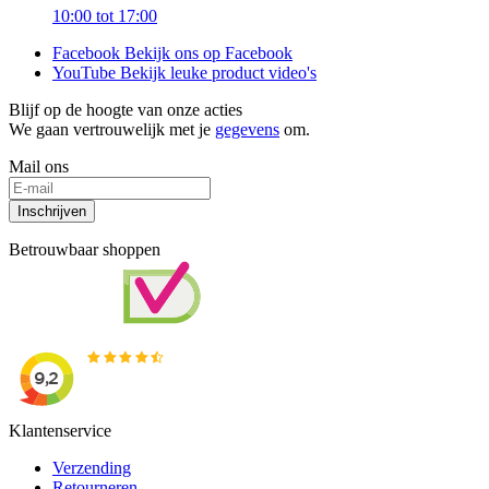
10:00 tot 17:00
Facebook
Bekijk ons op Facebook
YouTube
Bekijk leuke product video's
Blijf op de hoogte van onze acties
We gaan vertrouwelijk met je
gegevens
om.
Mail ons
Inschrijven
Betrouwbaar shoppen
Klantenservice
Verzending
Retourneren