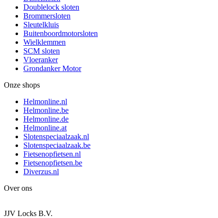
Doublelock sloten
Brommersloten
Sleutelkluis
Buitenboordmotorsloten
Wielklemmen
SCM sloten
Vloeranker
Grondanker Motor
Onze shops
Helmonline.nl
Helmonline.be
Helmonline.de
Helmonline.at
Slotenspeciaalzaak.nl
Slotenspeciaalzaak.be
Fietsenopfietsen.nl
Fietsenopfietsen.be
Diverzus.nl
Over ons
JJV Locks B.V.