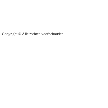
Copyright ©
Alle rechten voorbehouden