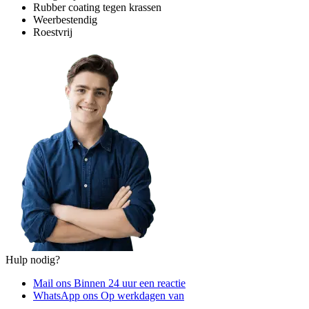
Rubber coating tegen krassen
Weerbestendig
Roestvrij
Hulp nodig?
Mail ons
Binnen 24 uur een reactie
WhatsApp ons
Op werkdagen van