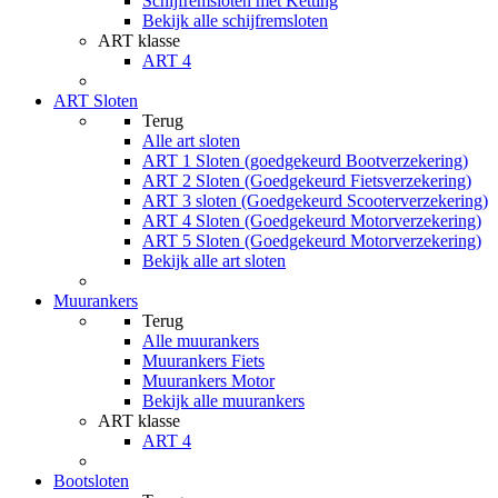
Schijfremsloten met Ketting
Bekijk alle schijfremsloten
ART klasse
ART 4
ART Sloten
Terug
Alle
art sloten
ART 1 Sloten (goedgekeurd Bootverzekering)
ART 2 Sloten (Goedgekeurd Fietsverzekering)
ART 3 sloten (Goedgekeurd Scooterverzekering)
ART 4 Sloten (Goedgekeurd Motorverzekering)
ART 5 Sloten (Goedgekeurd Motorverzekering)
Bekijk alle art sloten
Muurankers
Terug
Alle
muurankers
Muurankers Fiets
Muurankers Motor
Bekijk alle muurankers
ART klasse
ART 4
Bootsloten