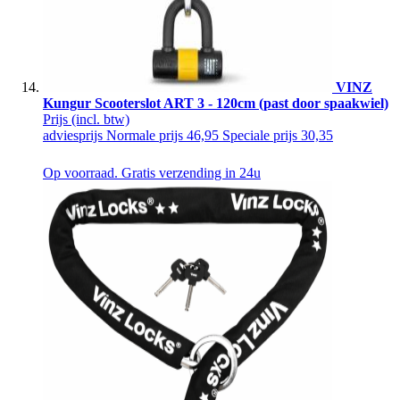
VINZ
Kungur Scooterslot ART 3 - 120cm (past door spaakwiel)
Prijs
(incl. btw)
adviesprijs
Normale prijs
46,95
Speciale prijs
30,35
Op voorraad. Gratis verzending in 24u