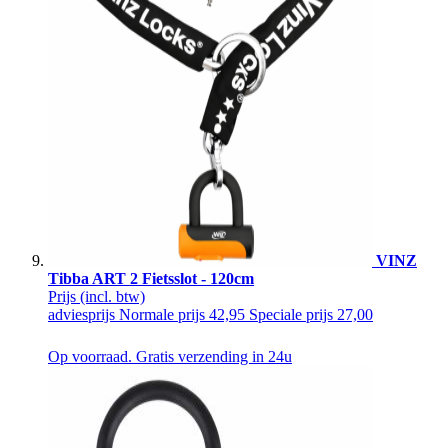
VINZ
Tibba ART 2 Fietsslot - 120cm
Prijs
(incl. btw)
adviesprijs
Normale prijs
42,95
Speciale prijs
27,00
Op voorraad. Gratis verzending in 24u