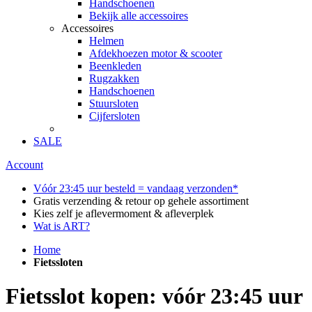
Handschoenen
Bekijk alle accessoires
Accessoires
Helmen
Afdekhoezen motor & scooter
Beenkleden
Rugzakken
Handschoenen
Stuursloten
Cijfersloten
SALE
Account
Vóór 23:45 uur besteld = vandaag verzonden*
Gratis verzending & retour op gehele assortiment
Kies zelf je aflevermoment & afleverplek
Wat is ART?
Home
Fietssloten
Fietsslot kopen: vóór 23:45 uur