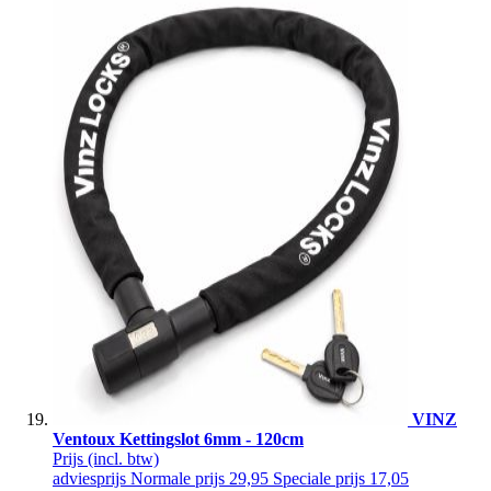
VINZ
Ventoux Kettingslot 6mm - 120cm
Prijs
(incl. btw)
adviesprijs
Normale prijs
29,95
Speciale prijs
17,05