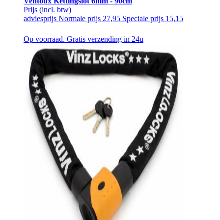
Ventoux Kettingslot 6mm - 90cm
Prijs
(incl. btw)
adviesprijs
Normale prijs
27,95
Speciale prijs
15,15
Op voorraad. Gratis verzending in 24u