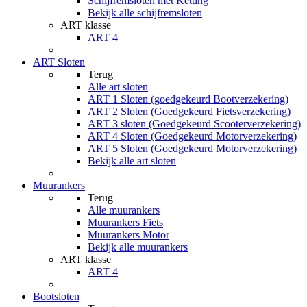
Schijfremsloten met Ketting
Bekijk alle schijfremsloten
ART klasse
ART 4
ART Sloten
Terug
Alle
art sloten
ART 1 Sloten (goedgekeurd Bootverzekering)
ART 2 Sloten (Goedgekeurd Fietsverzekering)
ART 3 sloten (Goedgekeurd Scooterverzekering)
ART 4 Sloten (Goedgekeurd Motorverzekering)
ART 5 Sloten (Goedgekeurd Motorverzekering)
Bekijk alle art sloten
Muurankers
Terug
Alle
muurankers
Muurankers Fiets
Muurankers Motor
Bekijk alle muurankers
ART klasse
ART 4
Bootsloten