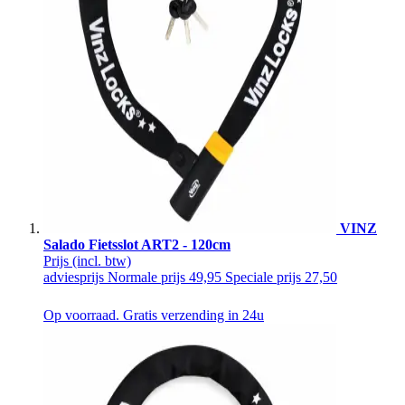
VINZ
Salado Fietsslot ART2 - 120cm
Prijs
(incl. btw)
adviesprijs
Normale prijs
49,95
Speciale prijs
27,50
Op voorraad. Gratis verzending in 24u