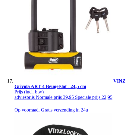
VINZ
Grivola ART 4 Beugelslot - 24,5 cm
Prijs
(incl. btw)
adviesprijs
Normale prijs
39,95
Speciale prijs
22,95
Op voorraad. Gratis verzending in 24u