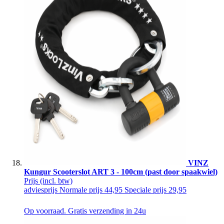
VINZ
Kungur Scooterslot ART 3 - 100cm (past door spaakwiel)
Prijs
(incl. btw)
adviesprijs
Normale prijs
44,95
Speciale prijs
29,95
Op voorraad. Gratis verzending in 24u