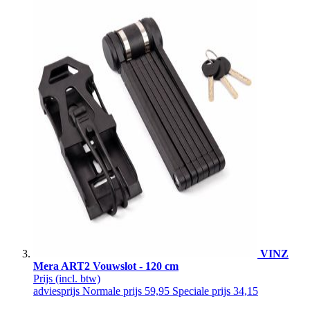
VINZ
Mera ART2 Vouwslot - 120 cm
Prijs
(incl. btw)
adviesprijs
Normale prijs
59,95
Speciale prijs
34,15