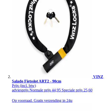
VINZ
Salado Fietsslot ART2 - 90cm
Prijs
(incl. btw)
adviesprijs
Normale prijs
44,95
Speciale prijs
25,60
Op voorraad. Gratis verzending in 24u