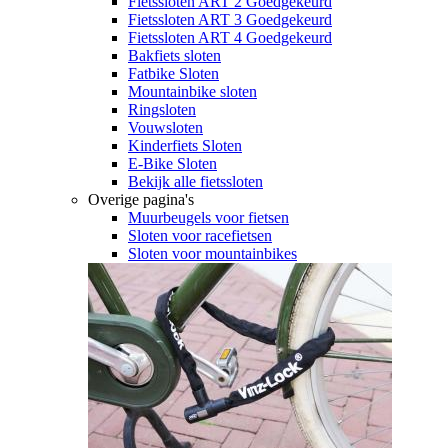
Fietssloten ART 2 Goedgekeurd
Fietssloten ART 3 Goedgekeurd
Fietssloten ART 4 Goedgekeurd
Bakfiets sloten
Fatbike Sloten
Mountainbike sloten
Ringsloten
Vouwsloten
Kinderfiets Sloten
E-Bike Sloten
Bekijk alle fietssloten
Overige pagina's
Muurbeugels voor fietsen
Sloten voor racefietsen
Sloten voor mountainbikes