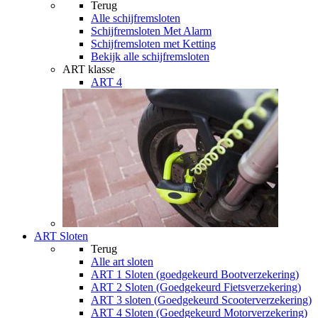
Terug
Alle
schijfremsloten
Schijfremsloten Met Alarm
Schijfremsloten met Ketting
Bekijk alle schijfremsloten
ART klasse
ART 4
ART Sloten
Terug
Alle
art sloten
ART 1 Sloten (goedgekeurd Bootverzekering)
ART 2 Sloten (Goedgekeurd Fietsverzekering)
ART 3 sloten (Goedgekeurd Scooterverzekering)
ART 4 Sloten (Goedgekeurd Motorverzekering)