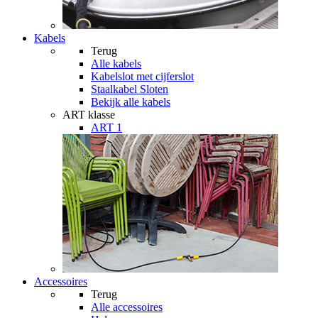
Kabels
Terug
Alle
kabels
Kabelslot met cijferslot
Staalkabel Sloten
Bekijk alle kabels
ART klasse
ART 1
Accessoires
Terug
Alle
accessoires