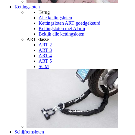
Kettingsloten
Terug
Alle
kettingsloten
Kettingsloten ART goedgekeurd
Kettingsloten met Alarm
Bekijk alle kettingsloten
ART klasse
ART 2
ART 3
ART 4
ART 5
SCM
Schijfremsloten