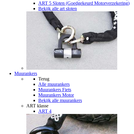
ART 5 Sloten (Goedgekeurd Motorverzekering)
Bekijk alle art sloten
Muurankers
Terug
Alle
muurankers
Muurankers Fiets
Muurankers Motor
Bekijk alle muurankers
ART klasse
ART 4