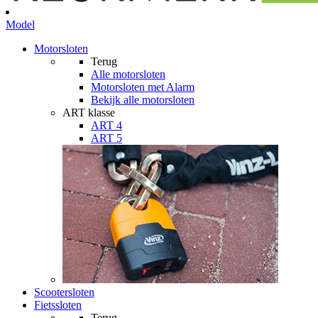
Model
Motorsloten
Terug
Alle
motorsloten
Motorsloten met Alarm
Bekijk alle motorsloten
ART klasse
ART 4
ART 5
Scootersloten
Fietssloten
Terug