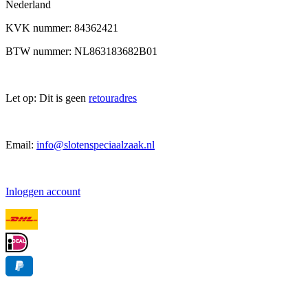
Nederland
KVK nummer: 84362421
BTW nummer: NL863183682B01
Let op: Dit is geen
retouradres
Email:
info@slotenspeciaalzaak.nl
Inloggen account