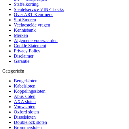
Staffelkorting
Sleutelservice VINZ Locks
Over ART Keurmerk
Slot Smeren
Veelgestelde vragen
Kennisbank
Merken
Algemene voorwaarden
Cookie Statement
Privacy Policy
Disclaimer
Garantie
Categorieën
Beugelsloten
Kabelsloten
Koppelingssloten
Abus sloten
AXA sloten
Vouwsloten
Oxford sloten
Disselsloten
Doublelock sloten
Brommersloten