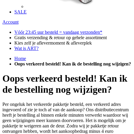
SALE
Account
Vóór 23:45 uur besteld = vandaag verzonden*
Gratis verzending & retour op gehele assortiment
Kies zelf je aflevermoment & afleverplek
Wat is ART?
Home
Oops verkeerd besteld! Kan ik de bestelling nog wijzigen?
Oops verkeerd besteld! Kan ik
de bestelling nog wijzigen?
Per ongeluk het verkeerde pakketje besteld, een verkeerd adres
ingevoerd of zie je toch af van de aankoop? Ons distributiecentrum
heeft je bestelling al binnen enkele minuten verwerkt waardoor wij
geen wijzigingen meer kunnen doorvoeren. Het is mogelijk om je
pakketje te weigeren aan de deur. Zodra wij je pakketje retour
ontvangen hebben, wordt het aankoopbedrag minus 4 euro