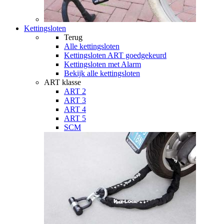
Kettingsloten
Terug
Alle
kettingsloten
Kettingsloten ART goedgekeurd
Kettingsloten met Alarm
Bekijk alle kettingsloten
ART klasse
ART 2
ART 3
ART 4
ART 5
SCM