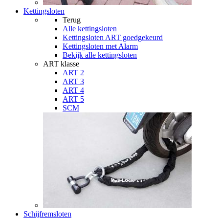
Kettingsloten
Terug
Alle
kettingsloten
Kettingsloten ART goedgekeurd
Kettingsloten met Alarm
Bekijk alle kettingsloten
ART klasse
ART 2
ART 3
ART 4
ART 5
SCM
Schijfremsloten