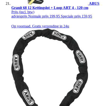
ABUS
Granit 68 12 Kettingslot + Loop ART 4 - 120 cm
Prijs
(incl. btw)
adviesprijs
Normale prijs
199,95
Speciale prijs
159,95
Op voorraad. Gratis verzending in 24u