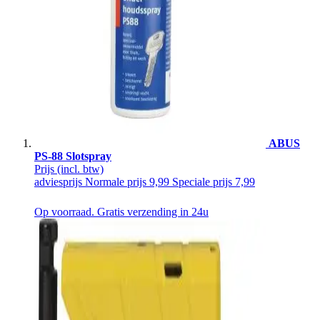
ABUS
PS-88 Slotspray
Prijs
(incl. btw)
adviesprijs
Normale prijs
9,99
Speciale prijs
7,99
Op voorraad. Gratis verzending in 24u