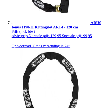
ABUS
Ionus 1190/11 Kettingslot ART4 - 120 cm
Prijs
(incl. btw)
adviesprijs
Normale prijs
129,95
Speciale prijs
99,95
Op voorraad. Gratis verzending in 24u