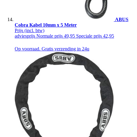
ABUS
Cobra Kabel 10mm x 5 Meter
Prijs
(incl. btw)
adviesprijs
Normale prijs
49,95
Speciale prijs
42,95
Op voorraad. Gratis verzending in 24u