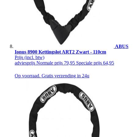
ABUS
Ionus 8900 Kettingslot ART2 Zwart - 110cm
Prijs
(incl. btw)
adviesprijs
Normale prijs
79,95
Speciale prijs
64,95
Op voorraad. Gratis verzending in 24u