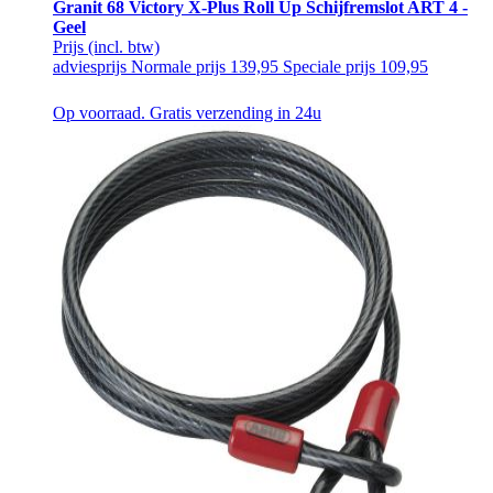
Granit 68 Victory X-Plus Roll Up Schijfremslot ART 4 -
Geel
Prijs
(incl. btw)
adviesprijs
Normale prijs
139,95
Speciale prijs
109,95
Op voorraad. Gratis verzending in 24u