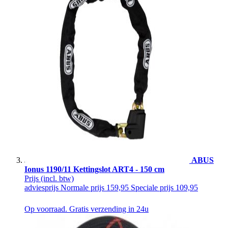
ABUS
Ionus 1190/11 Kettingslot ART4 - 150 cm
Prijs
(incl. btw)
adviesprijs
Normale prijs
159,95
Speciale prijs
109,95
Op voorraad. Gratis verzending in 24u