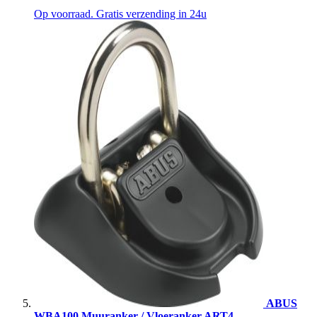
Op voorraad. Gratis verzending in 24u
ABUS
WBA100 Muuranker / Vloeranker ART4