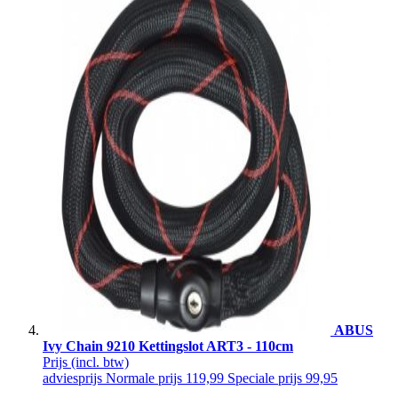
ABUS
Ivy Chain 9210 Kettingslot ART3 - 110cm
Prijs
(incl. btw)
adviesprijs
Normale prijs
119,99
Speciale prijs
99,95