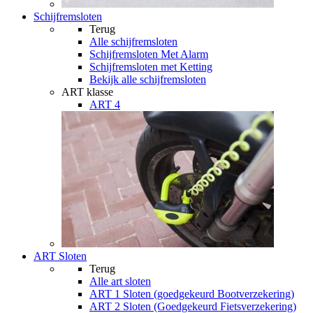
Schijfremsloten
Terug
Alle
schijfremsloten
Schijfremsloten Met Alarm
Schijfremsloten met Ketting
Bekijk alle schijfremsloten
ART klasse
ART 4
ART Sloten
Terug
Alle
art sloten
ART 1 Sloten (goedgekeurd Bootverzekering)
ART 2 Sloten (Goedgekeurd Fietsverzekering)