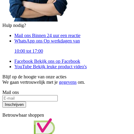
Hulp nodig?
Mail ons
Binnen 24 uur een reactie
WhatsApp ons
Op werkdagen van
10:00 tot 17:00
Facebook
Bekijk ons op Facebook
YouTube
Bekijk leuke product video's
Blijf op de hoogte van onze acties
We gaan vertrouwelijk met je
gegevens
om.
Mail ons
Inschrijven
Betrouwbaar shoppen