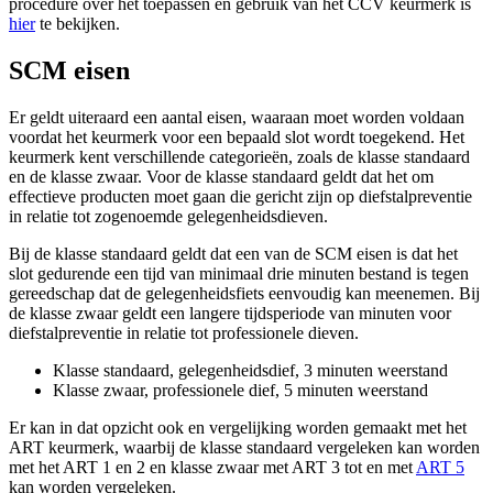
procedure over het toepassen en gebruik van het CCV keurmerk is
hier
te bekijken.
SCM eisen
Er geldt uiteraard een aantal eisen, waaraan moet worden voldaan
voordat het keurmerk voor een bepaald slot wordt toegekend. Het
keurmerk kent verschillende categorieën, zoals de klasse standaard
en de klasse zwaar. Voor de klasse standaard geldt dat het om
effectieve producten moet gaan die gericht zijn op diefstalpreventie
in relatie tot zogenoemde gelegenheidsdieven.
Bij de klasse standaard geldt dat een van de SCM eisen is dat het
slot gedurende een tijd van minimaal drie minuten bestand is tegen
gereedschap dat de gelegenheidsfiets eenvoudig kan meenemen. Bij
de klasse zwaar geldt een langere tijdsperiode van minuten voor
diefstalpreventie in relatie tot professionele dieven.
Klasse standaard, gelegenheidsdief, 3 minuten weerstand
Klasse zwaar, professionele dief, 5 minuten weerstand
Er kan in dat opzicht ook en vergelijking worden gemaakt met het
ART keurmerk, waarbij de klasse standaard vergeleken kan worden
met het ART 1 en 2 en klasse zwaar met ART 3 tot en met
ART 5
kan worden vergeleken.