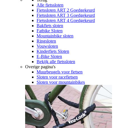
Alle
fietssloten
Fietssloten ART 2 Goedgekeurd
Fietssloten ART 3 Goedgekeurd
Fietssloten ART 4 Goedgekeurd
Bakfiets sloten
Fatbike Sloten
Mountainbike sloten
Ringsloten
Vouwsloten
Kinderfiets Sloten
E-Bike Sloten
Bekijk alle fietssloten
Overige pagina's
Muurbeugels voor fietsen
Sloten voor racefietsen
Sloten voor mountainbikes