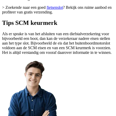
> Zoekende naar een goed
fietsenslot
? Bekijk ons ruime aanbod en
profiteer van gratis verzending.
Tips SCM keurmerk
Als er sprake is van het afsluiten van een diefstalverzekering voor
bijvoorbeeld een boot, dan kan de verzekeraar nadere eisen stellen
aan het type slot. Bijvoorbeeld de eis dat het buitenboordmotorslot
voldoen aan de SCM eisen en van een SCM keurmerk is voorzien.
Het is altijd verstandig om vooraf daarover informatie in te winnen.