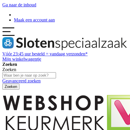
Ga naar de inhoud
Maak een account aan
Vóór
23:45
uur besteld = vandaag verzonden*
Mijn winkelwagentje
Zoeken
Zoeken
Geavanceerd zoeken
Zoeken