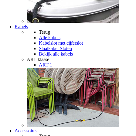
Kabels
Terug
Alle
kabels
Kabelslot met cijferslot
Staalkabel Sloten
Bekijk alle kabels
ART klasse
ART 1
Accessoires