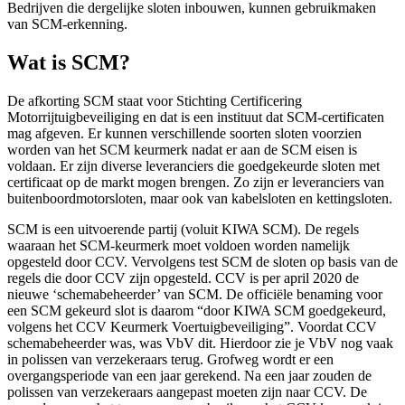
Bedrijven die dergelijke sloten inbouwen, kunnen gebruikmaken
van SCM-erkenning.
Wat is SCM?
De afkorting SCM staat voor Stichting Certificering
Motorrijtuigbeveiliging en dat is een instituut dat SCM-certificaten
mag afgeven. Er kunnen verschillende soorten sloten voorzien
worden van het SCM keurmerk nadat er aan de SCM eisen is
voldaan. Er zijn diverse leveranciers die goedgekeurde sloten met
certificaat op de markt mogen brengen. Zo zijn er leveranciers van
buitenboordmotorsloten, maar ook van kabelsloten en kettingsloten.
SCM is een uitvoerende partij (voluit KIWA SCM). De regels
waaraan het SCM-keurmerk moet voldoen worden namelijk
opgesteld door CCV. Vervolgens test SCM de sloten op basis van de
regels die door CCV zijn opgesteld. CCV is per april 2020 de
nieuwe ‘schemabeheerder’ van SCM. De officiële benaming voor
een SCM gekeurd slot is daarom “door KIWA SCM goedgekeurd,
volgens het CCV Keurmerk Voertuigbeveiliging”. Voordat CCV
schemabeheerder was, was VbV dit. Hierdoor zie je VbV nog vaak
in polissen van verzekeraars terug. Grofweg wordt er een
overgangsperiode van een jaar gerekend. Na een jaar zouden de
polissen van verzekeraars aangepast moeten zijn naar CCV. De