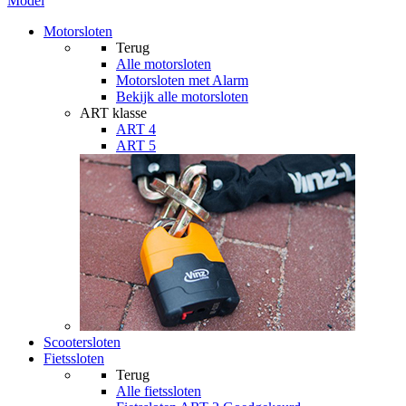
Model
Motorsloten
Terug
Alle
motorsloten
Motorsloten met Alarm
Bekijk alle motorsloten
ART klasse
ART 4
ART 5
Scootersloten
Fietssloten
Terug
Alle
fietssloten