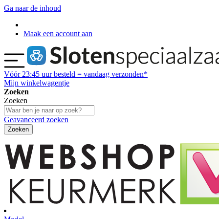
Ga naar de inhoud
Maak een account aan
Vóór
23:45
uur besteld = vandaag verzonden*
Mijn winkelwagentje
Zoeken
Zoeken
Geavanceerd zoeken
Zoeken